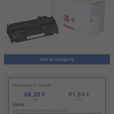
Voir la catégorie
Sous-total (1 unité)*
68,20 €
81,84 €
HT
TTC
Add
Unité
to
Sélectionner ou entrer la quantité