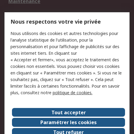
Maintenance
Mentions Légales
Nous respectons votre vie privée
Conditions d'utilisation
Politique de cookies
Nous utilisons des cookies et autres technologies pour
du site
l'analyse statistique de l'utilisation, pour la
Politique de protection
Sécurité des E-mails
personnalisation et pour l’affichage de publicités sur des
des données - Mise à
sites internet tiers. En cliquant sur
jour
« Accepter et fermer», vous acceptez le traitement des
Conditions générales
Politique anti-
cookies non essentiels. Vous pouvez choisir vos cookies
de vente
corruption
en cliquant sur « Paramétrer mes cookies ». Si vous ne le
souhaitez pas, cliquez sur « Tout refuser ». Cela peut
Campagnes marketing
limiter l’accès à certaines fonctionnalités. Pour en savoir
plus, consultez notre
politique de cookies.
A propos de RS
A propos de RS France
Evénements
Tout accepter
Le groupe RS Group Plc
Presse
Paramétrer les cookies
RS dans le monde
Démarche RSE
Tout refuser
Nous rejoindre
RS Particuliers