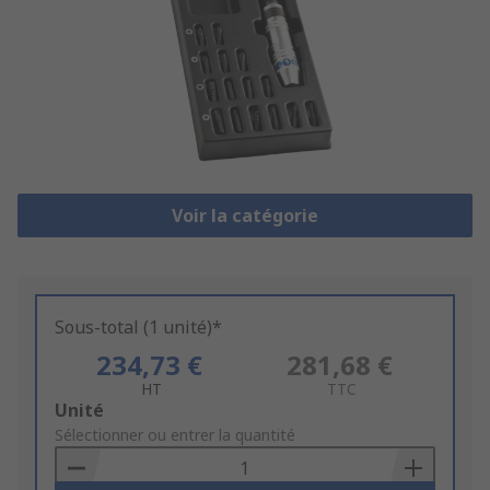
Voir la catégorie
Sous-total (1 unité)*
234,73 €
281,68 €
HT
TTC
Add
Unité
to
Sélectionner ou entrer la quantité
Basket