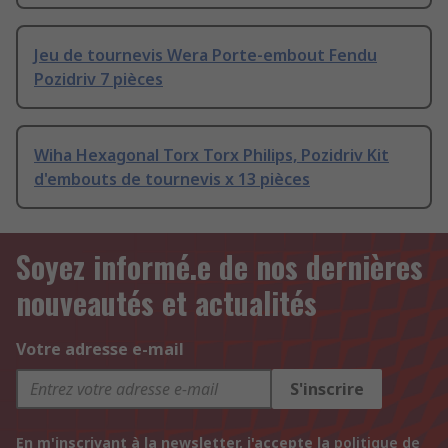
Jeu de tournevis Wera Porte-embout Fendu
Pozidriv 7 pièces
Wiha Hexagonal Torx Torx Philips, Pozidriv Kit
d'embouts de tournevis x 13 pièces
Soyez informé.e de nos dernières
nouveautés et actualités
Votre adresse e-mail
S'inscrire
En m'inscrivant à la newsletter, j'accepte la
politique de