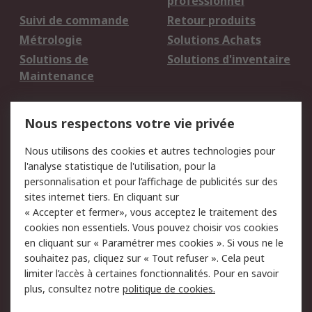
professionnel
Suivi de commande
Retour produits
Métrologie
Solutions Achats
Solutions de
Solutions d'inventaire
Maintenance
Mentions Légales
Nous respectons votre vie privée
Conditions d'utilisation
Politique de cookies
Nous utilisons des cookies et autres technologies pour
du site
l'analyse statistique de l'utilisation, pour la
Politique de protection
Sécurité des E-mails
personnalisation et pour l’affichage de publicités sur des
des données - Mise à
sites internet tiers. En cliquant sur
jour
« Accepter et fermer», vous acceptez le traitement des
Conditions générales
Politique anti-
cookies non essentiels. Vous pouvez choisir vos cookies
de vente
corruption
en cliquant sur « Paramétrer mes cookies ». Si vous ne le
souhaitez pas, cliquez sur « Tout refuser ». Cela peut
Campagnes marketing
limiter l’accès à certaines fonctionnalités. Pour en savoir
plus, consultez notre
politique de cookies.
A propos de RS