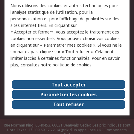
Nous utilisons des cookies et autres technologies pour
du site
l'analyse statistique de l'utilisation, pour la
Politique de protection
Sécurité des E-mails
personnalisation et pour l’affichage de publicités sur des
des données - Mise à
sites internet tiers. En cliquant sur
jour
« Accepter et fermer», vous acceptez le traitement des
Conditions générales
Politique anti-
cookies non essentiels. Vous pouvez choisir vos cookies
de vente
corruption
en cliquant sur « Paramétrer mes cookies ». Si vous ne le
souhaitez pas, cliquez sur « Tout refuser ». Cela peut
Campagnes marketing
limiter l’accès à certaines fonctionnalités. Pour en savoir
plus, consultez notre
politique de cookies.
A propos de RS
A propos de RS France
Evénements
Tout accepter
Le groupe RS Group Plc
Presse
Paramétrer les cookies
RS dans le monde
Démarche RSE
Tout refuser
Nous rejoindre
RS Particuliers
Rue Norman King, CS40453, 60031 Beauvais Cedex. Les prix indiqués sont
Hors Taxes. Tél: 09 69 32 22 34 (prix d'un appel local).
RS Components