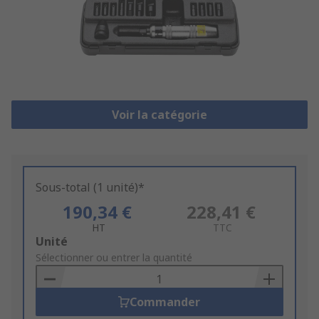
Voir la catégorie
Sous-total (1 unité)*
190,34 €
228,41 €
HT
TTC
Add
Unité
to
Sélectionner ou entrer la quantité
Basket
Commander