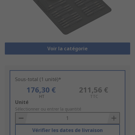
Voir la catégorie
Sous-total (1 unité)*
176,30 €
211,56 €
HT
TTC
Add
Unité
to
Sélectionner ou entrer la quantité
Basket
Vérifier les dates de livraison