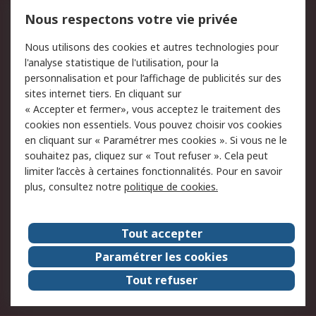
Mentions Légales
Nous respectons votre vie privée
Conditions d'utilisation
Politique de cookies
Nous utilisons des cookies et autres technologies pour
du site
l'analyse statistique de l'utilisation, pour la
Politique de protection
Sécurité des E-mails
personnalisation et pour l’affichage de publicités sur des
des données - Mise à
sites internet tiers. En cliquant sur
jour
« Accepter et fermer», vous acceptez le traitement des
Conditions générales
Politique anti-
cookies non essentiels. Vous pouvez choisir vos cookies
de vente
corruption
en cliquant sur « Paramétrer mes cookies ». Si vous ne le
souhaitez pas, cliquez sur « Tout refuser ». Cela peut
Campagnes marketing
limiter l’accès à certaines fonctionnalités. Pour en savoir
plus, consultez notre
politique de cookies.
A propos de RS
A propos de RS France
Evénements
Tout accepter
Le groupe RS Group Plc
Presse
Paramétrer les cookies
RS dans le monde
Démarche RSE
Tout refuser
Nous rejoindre
RS Particuliers