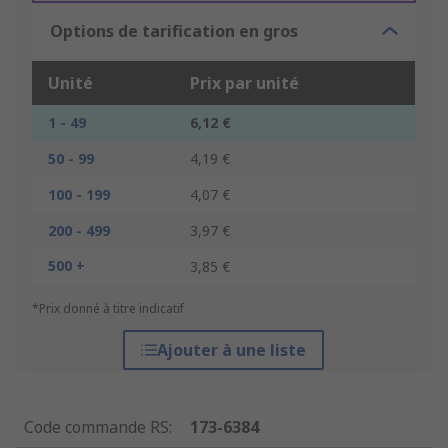
Options de tarification en gros
Unité
Prix par unité
1 - 49
6,12 €
50 - 99
4,19 €
100 - 199
4,07 €
200 - 499
3,97 €
500 +
3,85 €
*Prix donné à titre indicatif
Ajouter à une liste
Code commande RS
:
173-6384