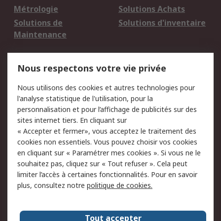
Métrologie
Solutions Achats
Solutions de
Solutions d'inventaire
Maintenance
Mentions Légales
Nous respectons votre vie privée
Conditions d'utilisation
Politique de cookies
Nous utilisons des cookies et autres technologies pour
du site
l'analyse statistique de l'utilisation, pour la
Politique de protection
Sécurité des E-mails
personnalisation et pour l’affichage de publicités sur des
des données - Mise à
sites internet tiers. En cliquant sur
jour
« Accepter et fermer», vous acceptez le traitement des
Conditions générales
Politique anti-
cookies non essentiels. Vous pouvez choisir vos cookies
de vente
corruption
en cliquant sur « Paramétrer mes cookies ». Si vous ne le
souhaitez pas, cliquez sur « Tout refuser ». Cela peut
Campagnes marketing
limiter l’accès à certaines fonctionnalités. Pour en savoir
plus, consultez notre
politique de cookies.
A propos de RS
A propos de RS France
Evénements
Tout accepter