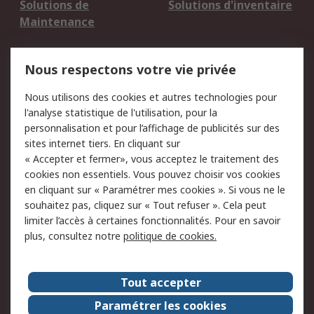
Solutions de
Solutions d'inventaire
Maintenance
Mentions Légales
Nous respectons votre vie privée
Conditions d'utilisation
Politique de cookies
Nous utilisons des cookies et autres technologies pour
du site
l'analyse statistique de l'utilisation, pour la
Politique de protection
Sécurité des E-mails
personnalisation et pour l’affichage de publicités sur des
des données - Mise à
sites internet tiers. En cliquant sur
jour
« Accepter et fermer», vous acceptez le traitement des
Conditions générales
Politique anti-
cookies non essentiels. Vous pouvez choisir vos cookies
de vente
corruption
en cliquant sur « Paramétrer mes cookies ». Si vous ne le
souhaitez pas, cliquez sur « Tout refuser ». Cela peut
Campagnes marketing
limiter l’accès à certaines fonctionnalités. Pour en savoir
plus, consultez notre
politique de cookies.
A propos de RS
A propos de RS France
Evénements
Tout accepter
Le groupe RS Group Plc
Presse
Paramétrer les cookies
RS dans le monde
Démarche RSE