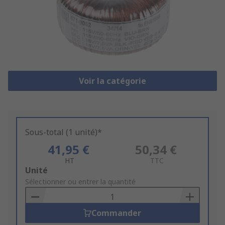
Voir la catégorie
Sous-total (1 unité)*
41,95 €
50,34 €
HT
TTC
Add
Unité
to
Sélectionner ou entrer la quantité
Basket
Commander