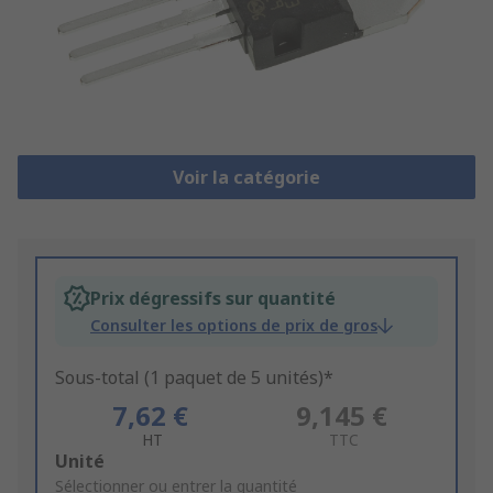
Voir la catégorie
Prix dégressifs sur quantité
Consulter les options de prix de gros
Sous-total (1 paquet de 5 unités)*
7,62 €
9,145 €
HT
TTC
Add
Unité
to
Sélectionner ou entrer la quantité