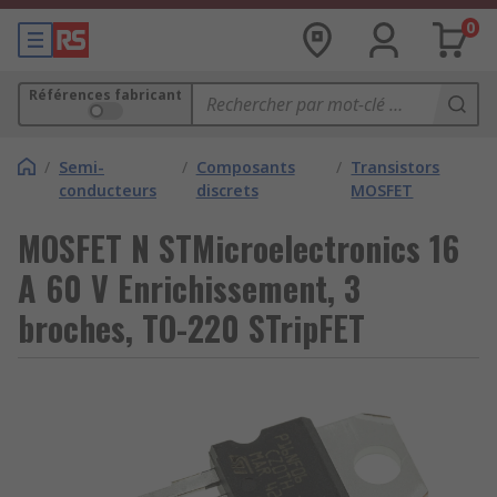
0
Références fabricant
/
Semi-
/
Composants
/
Transistors
conducteurs
discrets
MOSFET
MOSFET N STMicroelectronics 16
A 60 V Enrichissement, 3
broches, TO-220 STripFET