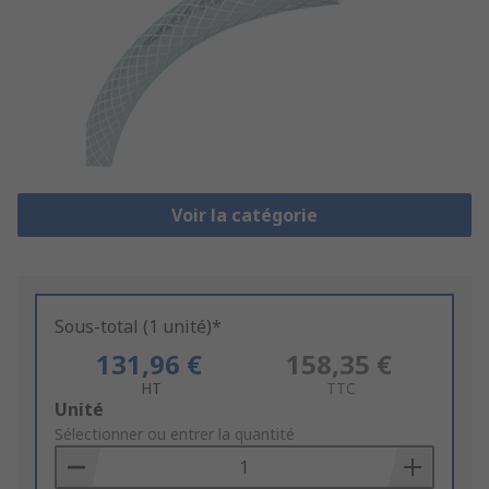
Voir la catégorie
Sous-total (1 unité)*
131,96 €
158,35 €
HT
TTC
Add
Unité
to
Sélectionner ou entrer la quantité
Basket