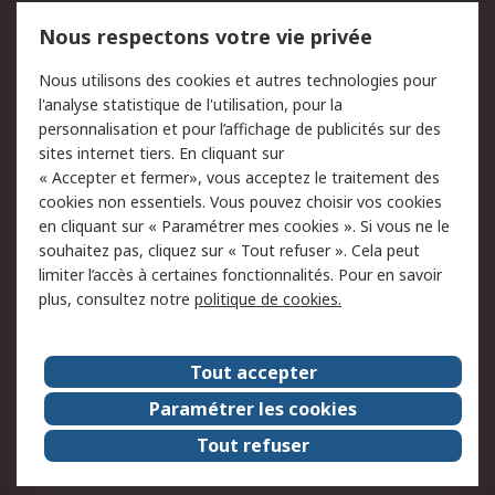
Mentions Légales
Nous respectons votre vie privée
Conditions d'utilisation
Politique de cookies
Nous utilisons des cookies et autres technologies pour
du site
l'analyse statistique de l'utilisation, pour la
Politique de protection
Sécurité des E-mails
personnalisation et pour l’affichage de publicités sur des
des données - Mise à
sites internet tiers. En cliquant sur
jour
« Accepter et fermer», vous acceptez le traitement des
Conditions générales
Politique anti-
cookies non essentiels. Vous pouvez choisir vos cookies
de vente
corruption
en cliquant sur « Paramétrer mes cookies ». Si vous ne le
souhaitez pas, cliquez sur « Tout refuser ». Cela peut
Campagnes marketing
limiter l’accès à certaines fonctionnalités. Pour en savoir
plus, consultez notre
politique de cookies.
A propos de RS
A propos de RS France
Evénements
Tout accepter
Le groupe RS Group Plc
Presse
Paramétrer les cookies
RS dans le monde
Démarche RSE
Tout refuser
Nous rejoindre
RS Particuliers