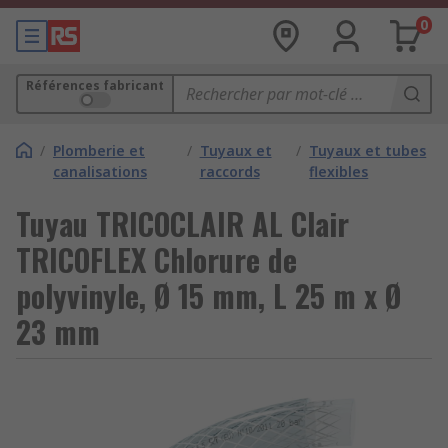
0
Références fabricant
/
Plomberie et
/
Tuyaux et
/
Tuyaux et tubes
canalisations
raccords
flexibles
Tuyau TRICOCLAIR AL Clair
TRICOFLEX Chlorure de
polyvinyle, Ø 15 mm, L 25 m x Ø
23 mm