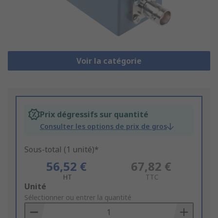
Voir la catégorie
Prix dégressifs sur quantité
Consulter les options de prix de gros
Sous-total (1 unité)*
56,52 €
67,82 €
HT
TTC
Add
Unité
to
Sélectionner ou entrer la quantité
Basket