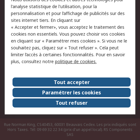
du site
l'analyse statistique de l'utilisation, pour la
Politique de protection
Sécurité des E-mails
personnalisation et pour l’affichage de publicités sur des
des données - Mise à
sites internet tiers. En cliquant sur
jour
« Accepter et fermer», vous acceptez le traitement des
Conditions générales
Politique anti-
cookies non essentiels. Vous pouvez choisir vos cookies
de vente
corruption
en cliquant sur « Paramétrer mes cookies ». Si vous ne le
souhaitez pas, cliquez sur « Tout refuser ». Cela peut
Campagnes marketing
limiter l’accès à certaines fonctionnalités. Pour en savoir
plus, consultez notre
politique de cookies.
A propos de RS
A propos de RS France
Evénements
Tout accepter
Le groupe RS Group Plc
Presse
Paramétrer les cookies
RS dans le monde
Démarche RSE
Tout refuser
Nous rejoindre
RS Particuliers
Rue Norman King, CS40453, 60031 Beauvais Cedex. Les prix indiqués sont
Hors Taxes. Tél: 09 69 32 22 34 (prix d'un appel local).
RS Components
SAS