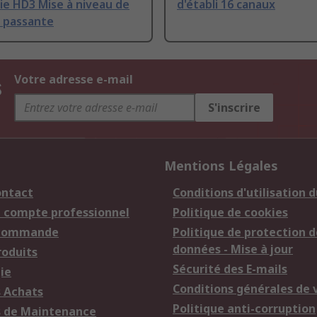
rie HD3 Mise à niveau de
d'établi 16 canaux
e passante
s
Votre adresse e-mail
S'inscrire
Mentions Légales
ontact
Conditions d'utilisation d
n compte professionnel
Politique de cookies
 commande
Politique de protection d
données - Mise à jour
roduits
Sécurité des E-mails
ie
Conditions générales de 
s Achats
Politique anti-corruption
s de Maintenance