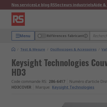
Nos services
Le blog RS
Secteurs industriels
Aide &
Menu
Références fabricant
/
Test & Mesure
/
Oscilloscopes & Accessoires
/
Val
Keysight Technologies Couv
HD3
Code commande RS
:
286-6417
Numéro d'article Dis
HD3COVER
Marque
:
Keysight Technologies