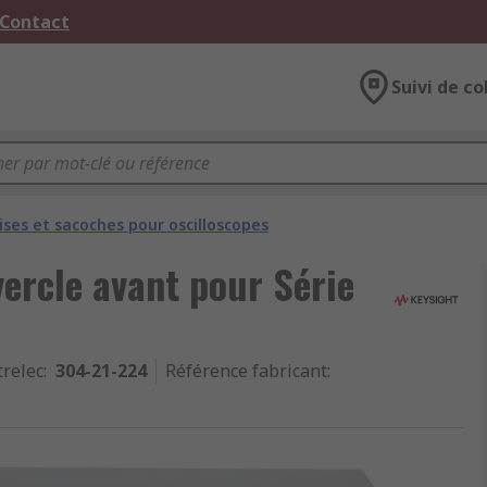
 Contact
Suivi de co
ises et sacoches pour oscilloscopes
ercle avant pour Série
trelec
:
304-21-224
Référence fabricant
: