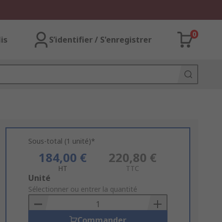
0
lis
S’identifier / S'enregistrer
Sous-total (1 unité)*
184,00 €
220,80 €
HT
TTC
Add
Unité
to
Sélectionner ou entrer la quantité
Basket
Commander