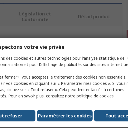
Législation et
Détail produit
Conformité
ectionnant un ou plusieurs attributs.
pectons votre vie privée
Valeur
ns des cookies et autres technologies pour l'analyse statistique de l'u
onnalisation et pour l’affichage de publicités sur des sites internet tie
Keysight Technologies
et fermer», vous acceptez le traitement des cookies non essentiels.
oduit
Sonde Oscilloscope
sir vos cookies en cliquant sur « Paramétrer mes cookies ». Si vous n
s, cliquez sur « Tout refuser ». Cela peut limiter l’accès à certaines
essoire
Couvercle avant
ités. Pour en savoir plus, consultez notre
politique de cookies.
tilisé avec
Série HD3
omologations
No
ut refuser
Paramétrer les cookies
Tout acc