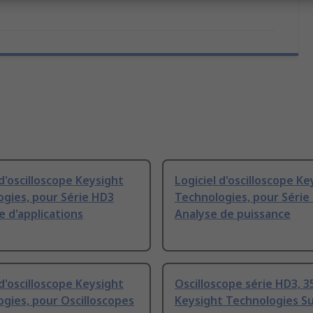
 d'oscilloscope Keysight
Logiciel d'oscilloscope Ke
gies, pour Série HD3
Technologies, pour Série
 d'applications
Analyse de puissance
 d'oscilloscope Keysight
Oscilloscope série HD3, 
gies, pour Oscilloscopes
Keysight Technologies S