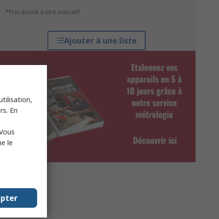
*Prix donné à titre indicatif
Ajouter à une liste
tilisation,
rs. En
 Vous
e le
epter