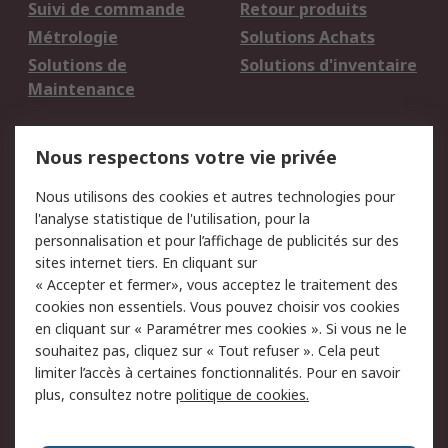
Suivi de commande
Retour produits
Métrologie
Solutions Achats
Solutions de
Solutions d'inventaire
Maintenance
Mentions Légales
Nous respectons votre vie privée
Conditions d'utilisation
Politique de cookies
Nous utilisons des cookies et autres technologies pour
du site
l'analyse statistique de l'utilisation, pour la
Politique de protection
Sécurité des E-mails
personnalisation et pour l’affichage de publicités sur des
des données - Mise à
sites internet tiers. En cliquant sur
jour
« Accepter et fermer», vous acceptez le traitement des
Conditions générales
Politique anti-
cookies non essentiels. Vous pouvez choisir vos cookies
de vente
corruption
en cliquant sur « Paramétrer mes cookies ». Si vous ne le
souhaitez pas, cliquez sur « Tout refuser ». Cela peut
Campagnes marketing
limiter l’accès à certaines fonctionnalités. Pour en savoir
plus, consultez notre
politique de cookies.
A propos de RS
A propos de RS France
Evénements