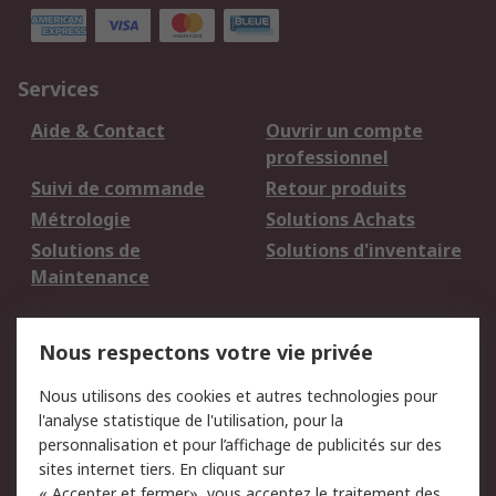
Services
Aide & Contact
Ouvrir un compte
professionnel
Suivi de commande
Retour produits
Métrologie
Solutions Achats
Solutions de
Solutions d'inventaire
Maintenance
Mentions Légales
Nous respectons votre vie privée
Conditions d'utilisation
Politique de cookies
Nous utilisons des cookies et autres technologies pour
du site
l'analyse statistique de l'utilisation, pour la
Politique de protection
Sécurité des E-mails
personnalisation et pour l’affichage de publicités sur des
des données - Mise à
sites internet tiers. En cliquant sur
jour
« Accepter et fermer», vous acceptez le traitement des