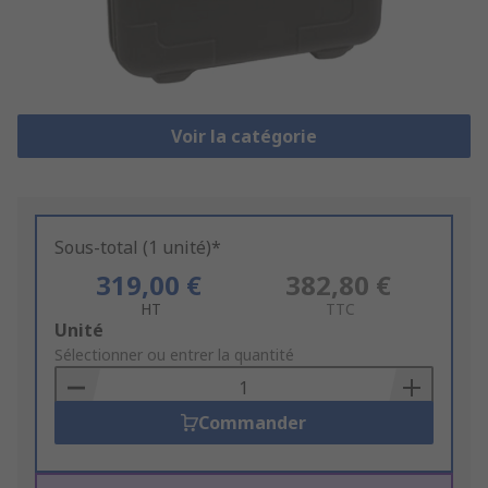
Voir la catégorie
Sous-total (1 unité)*
319,00 €
382,80 €
HT
TTC
Add
Unité
to
Sélectionner ou entrer la quantité
Basket
Commander