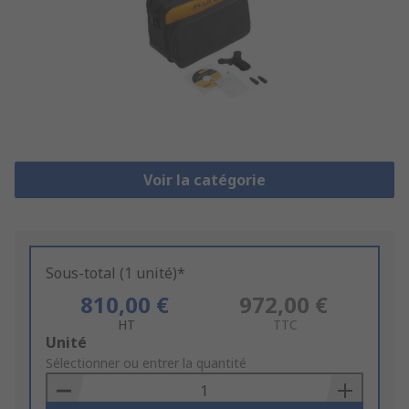
Voir la catégorie
Sous-total (1 unité)*
810,00 €
972,00 €
HT
TTC
Add
Unité
to
Sélectionner ou entrer la quantité
Basket