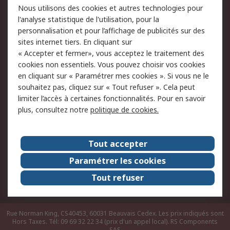
Nous utilisons des cookies et autres technologies pour
du site
l'analyse statistique de l'utilisation, pour la
Politique de protection
Sécurité des E-mails
personnalisation et pour l’affichage de publicités sur des
des données - Mise à
sites internet tiers. En cliquant sur
jour
« Accepter et fermer», vous acceptez le traitement des
Conditions générales
Politique anti-
cookies non essentiels. Vous pouvez choisir vos cookies
de vente
corruption
en cliquant sur « Paramétrer mes cookies ». Si vous ne le
souhaitez pas, cliquez sur « Tout refuser ». Cela peut
Campagnes marketing
limiter l’accès à certaines fonctionnalités. Pour en savoir
plus, consultez notre
politique de cookies.
A propos de RS
A propos de RS France
Evénements
Tout accepter
Le groupe RS Group Plc
Presse
Paramétrer les cookies
RS dans le monde
Démarche RSE
Tout refuser
Nous rejoindre
RS Particuliers
Rue Norman King, CS40453, 60031 Beauvais Cedex. Les prix indiqués sont
Hors Taxes. Tél: 09 69 32 22 34 (prix d'un appel local).
RS Components
SAS