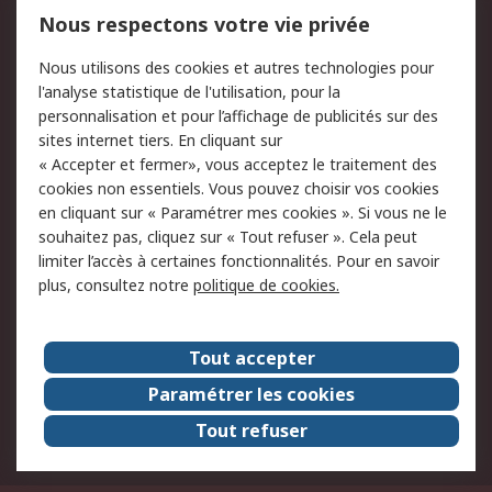
Mentions Légales
Nous respectons votre vie privée
Conditions d'utilisation
Politique de cookies
Nous utilisons des cookies et autres technologies pour
du site
l'analyse statistique de l'utilisation, pour la
Politique de protection
Sécurité des E-mails
personnalisation et pour l’affichage de publicités sur des
des données - Mise à
sites internet tiers. En cliquant sur
jour
« Accepter et fermer», vous acceptez le traitement des
Conditions générales
Politique anti-
cookies non essentiels. Vous pouvez choisir vos cookies
de vente
corruption
en cliquant sur « Paramétrer mes cookies ». Si vous ne le
souhaitez pas, cliquez sur « Tout refuser ». Cela peut
Campagnes marketing
limiter l’accès à certaines fonctionnalités. Pour en savoir
plus, consultez notre
politique de cookies.
A propos de RS
A propos de RS France
Evénements
Tout accepter
Le groupe RS Group Plc
Presse
Paramétrer les cookies
RS dans le monde
Démarche RSE
Tout refuser
Nous rejoindre
RS Particuliers