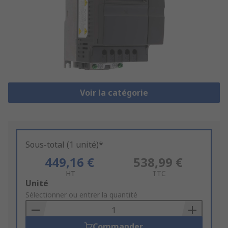
Voir la catégorie
Sous-total (1 unité)*
449,16 €
538,99 €
HT
TTC
Add
Unité
to
Sélectionner ou entrer la quantité
Basket
Commander