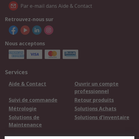
Par e-mail dans Aide & Contact
Retrouvez-nous sur
Nous acceptons
Services
Aide & Contact
Ouvrir un compte
professionnel
Suivi de commande
Retour produits
Métrologie
Solutions Achats
Solutions de
Solutions d'inventaire
Maintenance