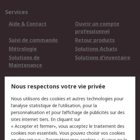
Services
Aide & Contact
Ouvrir un compte
professionnel
Suivi de commande
Retour produits
Métrologie
Solutions Achats
Solutions de
Solutions d'inventaire
Maintenance
Mentions Légales
Nous respectons votre vie privée
Conditions d'utilisation
Politique de cookies
Nous utilisons des cookies et autres technologies pour
du site
l'analyse statistique de l'utilisation, pour la
Politique de protection
Sécurité des E-mails
personnalisation et pour l’affichage de publicités sur des
des données - Mise à
sites internet tiers. En cliquant sur
jour
« Accepter et fermer», vous acceptez le traitement des
Conditions générales
Politique anti-
cookies non essentiels. Vous pouvez choisir vos cookies
en cliquant sur « Paramétrer mes cookies ». Si vous ne le