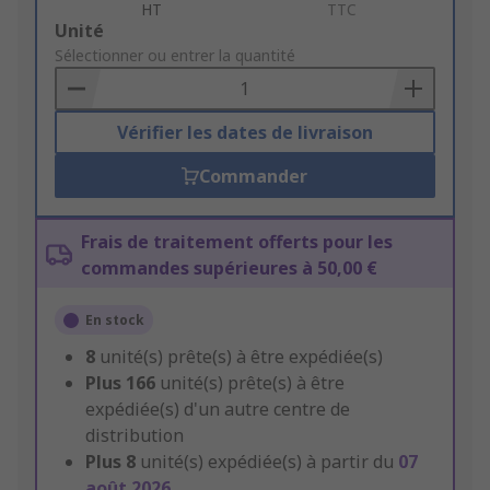
HT
TTC
Add
Unité
to
Sélectionner ou entrer la quantité
Basket
Vérifier les dates de livraison
Commander
Frais de traitement offerts pour les
commandes supérieures à 50,00 €
En stock
8
unité(s) prête(s) à être expédiée(s)
Plus
166
unité(s) prête(s) à être
expédiée(s) d'un autre centre de
distribution
Plus
8
unité(s) expédiée(s) à partir du
07
août 2026