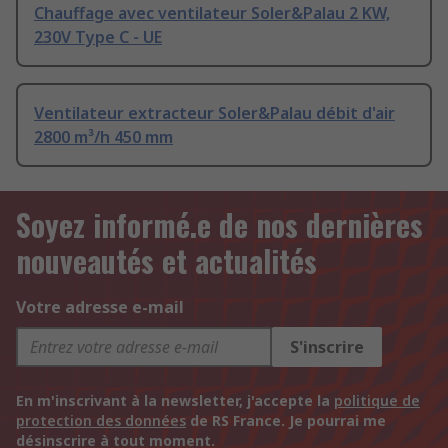
Chauffage avec ventilateur Soler&Palau 2 KW,
230V Type C - UE
Ventilateur extracteur Soler&Palau débit d'air
2800 m³/h 450 mm
Soyez informé.e de nos dernières
nouveautés et actualités
Votre adresse e-mail
S'inscrire
En m'inscrivant à la newsletter, j'accepte la
politique de
protection des données
de RS France. Je pourrai me
désinscrire à tout moment.