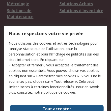
Métrologie
Solutions Achats
Solutions de
Solutions d'inventaire
Maintenance
Mentions Légales
Nous respectons votre vie privée
Conditions d'utilisation
Politique de cookies
Nous utilisons des cookies et autres technologies pour
du site
l'analyse statistique de l'utilisation, pour la
Politique de protection
Sécurité des E-mails
personnalisation et pour l’affichage de publicités sur des
des données - Mise à
sites internet tiers. En cliquant sur
jour
« Accepter et fermer», vous acceptez le traitement des
Conditions générales
Politique anti-
cookies non essentiels. Vous pouvez choisir vos cookies
de vente
corruption
en cliquant sur « Paramétrer mes cookies ». Si vous ne le
souhaitez pas, cliquez sur « Tout refuser ». Cela peut
Campagnes marketing
limiter l’accès à certaines fonctionnalités. Pour en savoir
plus, consultez notre
politique de cookies.
A propos de RS
A propos de RS France
Evénements
Tout accepter