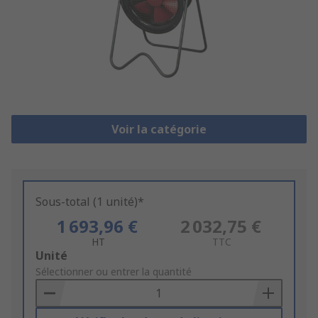
Voir la catégorie
Sous-total (1 unité)*
1 693,96 €
2 032,75 €
HT
TTC
Add
Unité
to
Sélectionner ou entrer la quantité
Basket