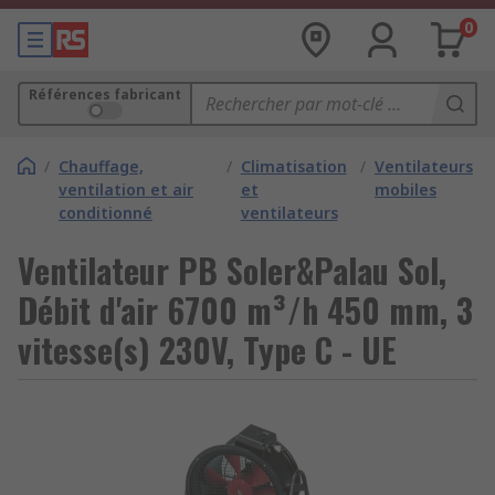
0
Références fabricant
/
Chauffage,
/
Climatisation
/
Ventilateurs
ventilation et air
et
mobiles
conditionné
ventilateurs
Ventilateur PB Soler&Palau Sol,
Débit d'air 6700 m³/h 450 mm, 3
vitesse(s) 230V, Type C - UE