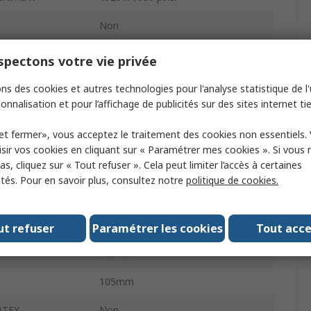
Non
eur
2.07MP
pectons votre vie privée
sme
Non
ns des cookies et autres technologies pour l'analyse statistique de l'u
onnalisation et pour l’affichage de publicités sur des sites internet tie
Oui
et fermer», vous acceptez le traitement des cookies non essentiels.
ge audio
Oui
sir vos cookies en cliquant sur « Paramétrer mes cookies ». Si vous n
s, cliquez sur « Tout refuser ». Cela peut limiter l’accès à certaines
mentation
12V c.c.
ités. Pour en savoir plus, consultez notre
politique de cookies.
Non
0155
Non
ut refuser
Paramétrer les cookies
Tout acc
105mm
105mm
 ATEX
Non