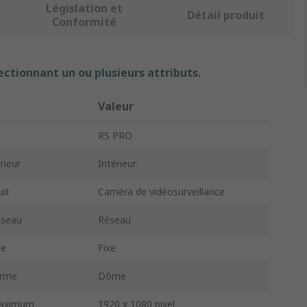
Législation et
Détail produit
Conformité
ectionnant un ou plusieurs attributs.
Valeur
RS PRO
rieur
Intérieur
uit
Caméra de vidéosurveillance
éseau
Réseau
le
Fixe
orme
Dôme
maximum
1920 x 1080 pixel