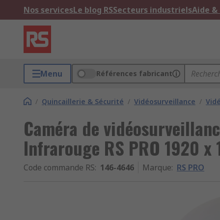
Nos services
Le blog RS
Secteurs industriels
Aide &
Menu
Références fabricant
/
Quincaillerie & Sécurité
/
Vidéosurveillance
/
Vid
Caméra de vidéosurveillanc
Infrarouge RS PRO 1920 x 
Code commande RS
:
146-4646
Marque
:
RS PRO