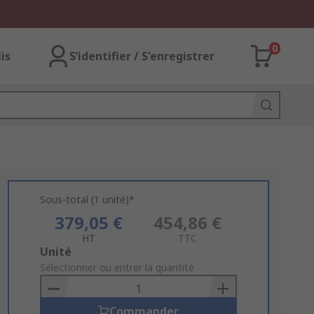
0
lis
S’identifier / S'enregistrer
Sous-total (1 unité)*
379,05 €
454,86 €
HT
TTC
Add
Unité
to
Sélectionner ou entrer la quantité
Basket
Commander