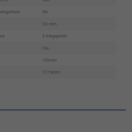
logations
No
3.6 mm
eur
2 mégapixels
Oui
105mm
137.9mm