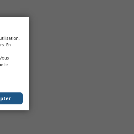
tilisation,
rs. En
 Vous
e le
epter