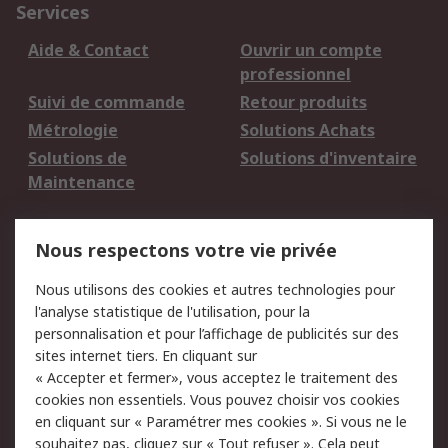
Services
Aide & Contact
Ouvrir un compte
professionnel
Suivi de commande
Retour produits
Métrologie
Solutions Achats
Solutions de
Solutions d'inventaire
Maintenance
Mentions Légales
Nous respectons votre vie privée
Conditions d'utilisation
Politique de cookies
Nous utilisons des cookies et autres technologies pour
du site
l'analyse statistique de l'utilisation, pour la
Politique de protection
Sécurité des E-mails
personnalisation et pour l’affichage de publicités sur des
des données - Mise à
sites internet tiers. En cliquant sur
jour
« Accepter et fermer», vous acceptez le traitement des
Conditions générales
Politique anti-
cookies non essentiels. Vous pouvez choisir vos cookies
de vente
corruption
en cliquant sur « Paramétrer mes cookies ». Si vous ne le
souhaitez pas, cliquez sur « Tout refuser ». Cela peut