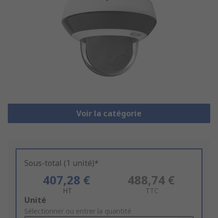
Voir la catégorie
Sous-total (1 unité)*
407,28 €
488,74 €
HT
TTC
Add
Unité
to
Sélectionner ou entrer la quantité