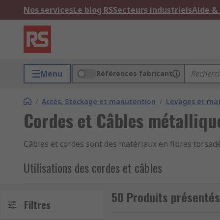
Nos services
Le blog RS
Secteurs industriels
Aide &
Menu
Références fabricant
/
Accès, Stockage et manutention
/
Levages et mat
Cordes et Câbles métalliqu
Câbles et cordes sont des matériaux en fibres torsadé
Utilisations des cordes et câbles
Les cordes en plastique ou en acier sont principaleme
50 Produits présentés
On peut les utiliser pendant le transport pour évite
Filtres