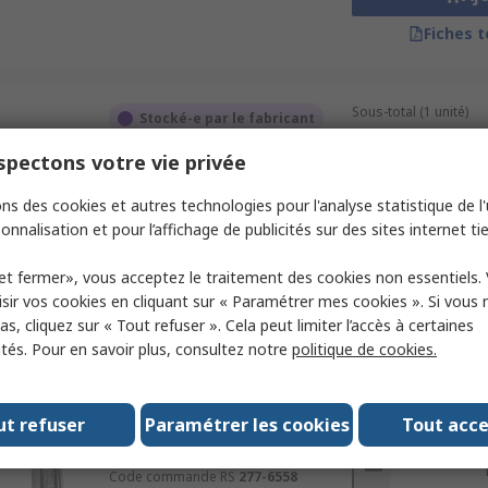
Fiches 
Sous-total (1 unité)
Stocké-e par le fabricant
321,18 €
HT
Câble métallique Siemens en
pectons votre vie privée
Quantité
Acier x 50 m
ns des cookies et autres technologies pour l'analyse statistique de l'u
Code commande RS
156-020
Référence fabricant
3SE7910-2AH
onnalisation et pour l’affichage de publicités sur des sites internet tie
Aj
et fermer», vous acceptez le traitement des cookies non essentiels.
sir vos cookies en cliquant sur « Paramétrer mes cookies ». Si vous n
Fiches 
s, cliquez sur « Tout refuser ». Cela peut limiter l’accès à certaines
ités. Pour en savoir plus, consultez notre
politique de cookies.
Sous-total (1 boîte de
En stock
81,85 €
HT
ut refuser
Paramétrer les cookies
Tout acc
Câble métallique nVent CADDY
Quantité
en Acier x 3 m
Code commande RS
277-6558