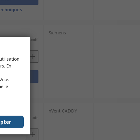
techniques
Siemens
-
321,18 €/unité
tilisation,
rs. En
outer
 Vous
e le
techniques
 10 unités)
nVent CADDY
-
81,85 €/boîte
epter