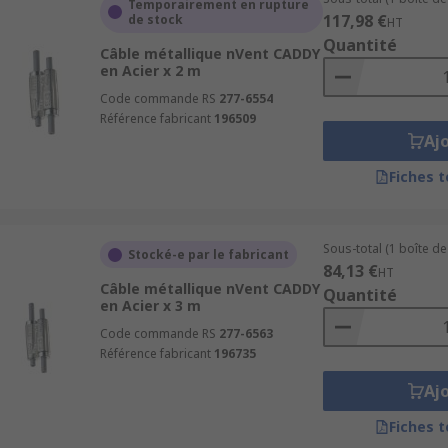
Temporairement en rupture
âble en acier galvanisé est recouvert d'une fine couche de z
117,98 €
de stock
HT
 à l'exposition à l'eau ce qui en fait un bon choix pour cord
Quantité
Câble métallique nVent CADDY
en Acier x 2 m
Code commande RS
277-6554
Référence fabricant
196509
 Typiquement, il est plus adapté aux environnements domesti
Aj
ymères durs solides qui sont extrêmement résistants aux solva
Fiches 
es courants qui sont utiles dans les environnements où la 
as aussi élevée que leurs équivalents métalliques.
Sous-total (1 boîte de
Stocké-e par le fabricant
84,13 €
HT
Câble métallique nVent CADDY
Quantité
en Acier x 3 m
Code commande RS
277-6563
Référence fabricant
196735
Aj
Fiches 