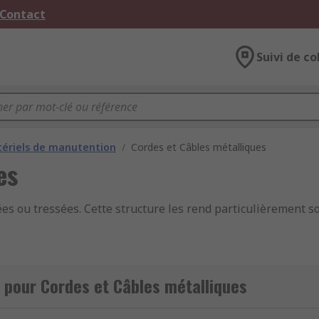
 Contact
Suivi de co
ériels de manutention
/
Cordes et Câbles métalliques
es
es ou tressées. Cette structure les rend particulièrement sol
nt utilisées pour les travaux qui impliquent la manutention 
 pour Cordes et Câbles métalliques
r que des marchandises ne se déplacent ou tombent.