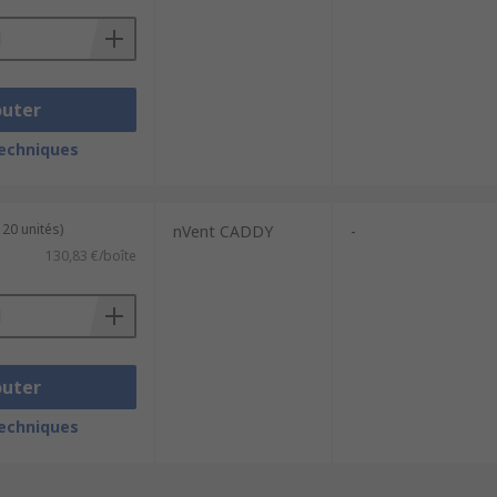
outer
techniques
 20 unités)
nVent CADDY
-
130,83 €/boîte
outer
techniques