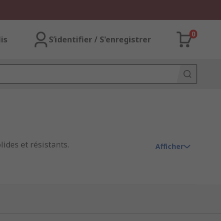
0
lis
S’identifier / S'enregistrer
ides et résistants.
Afficher
en général et le levage en particulier.