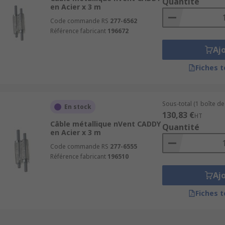
Quantité
en Acier x 3 m
Code commande RS
277-6562
Référence fabricant
196672
Aj
Fiches 
Sous-total (1 boîte de
En stock
130,83 €
HT
Câble métallique nVent CADDY
Quantité
en Acier x 3 m
Code commande RS
277-6555
Référence fabricant
196510
Aj
Fiches 