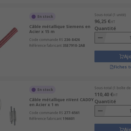
Sous-total (1 unité)
En stock
96,25 €
HT
Câble métallique Siemens en
Quantité
Acier x 15 m
Code commande RS
236-8426
Référence fabricant
3SE7910-2AB
Aj
Fiches 
Sous-total (1 boîte de
En stock
110,40 €
HT
Câble métallique nVent CADDY
Quantité
en Acier x 1 m
Code commande RS
277-6561
Référence fabricant
196601
Aj