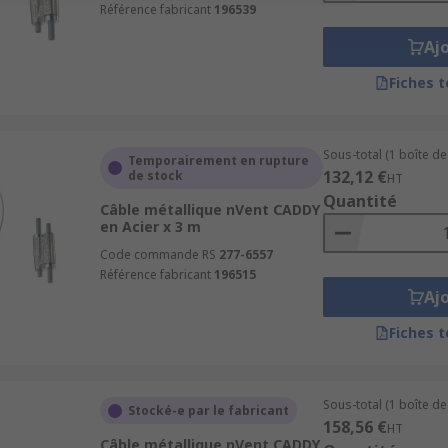
Référence fabricant
196539
Aj
Fiches 
Sous-total (1 boîte de
Temporairement en rupture
132,12 €
de stock
HT
Quantité
Câble métallique nVent CADDY
en Acier x 3 m
Code commande RS
277-6557
Référence fabricant
196515
Aj
Fiches 
Sous-total (1 boîte de
Stocké-e par le fabricant
158,56 €
HT
Câble métallique nVent CADDY