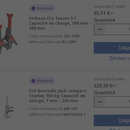
Sous-total (1 unité)
En stock
65,51 €
HT
Embase Cric Facom 3 t
Quantité
Capacité de charge, 300 mm -
300 mm
Code commande RS
235-7330
Référence fabricant
DL.C3PF
Aj
Fiches 
Sous-total (1 unité)
En stock
229,30 €
HT
Cric bouteille Jack compact
Quantité
Stanley 150 kg Capacité de
charge, 7 mm - 220 mm
Code commande RS
646-135
Référence fabricant
FMHT83552-1
Aj