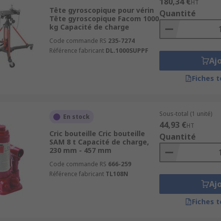
180,34 €
HT
Tête gyroscopique pour vérin
Quantité
Tête gyroscopique Facom 1000
kg Capacité de charge
Code commande RS
235-7274
Référence fabricant
DL.1000SUPPF
Aj
Fiches 
Sous-total (1 unité)
En stock
44,93 €
HT
Cric bouteille Cric bouteille
Quantité
SAM 8 t Capacité de charge,
230 mm - 457 mm
Code commande RS
666-259
Référence fabricant
TL108N
Aj
Fiches 