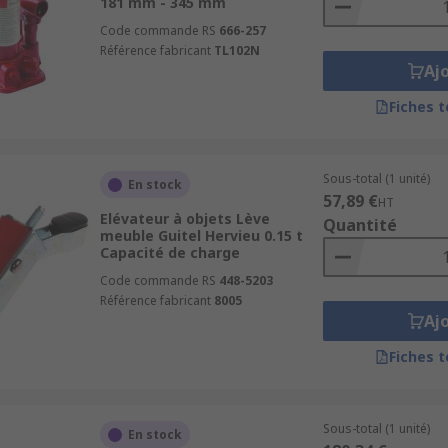
181 mm - 345 mm
Code commande RS
666-257
Référence fabricant
TL102N
Aj
Fiches 
Sous-total (1 unité)
En stock
57,89 €
HT
Elévateur à objets Lève
Quantité
meuble Guitel Hervieu 0.15 t
Capacité de charge
Code commande RS
448-5203
Référence fabricant
8005
Aj
Fiches 
Sous-total (1 unité)
En stock