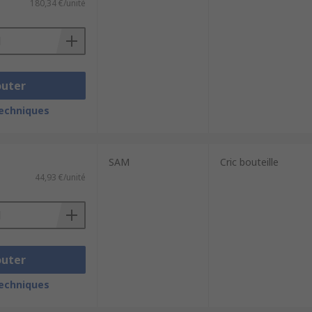
180,34 €/unité
outer
techniques
SAM
Cric bouteille
44,93 €/unité
outer
techniques