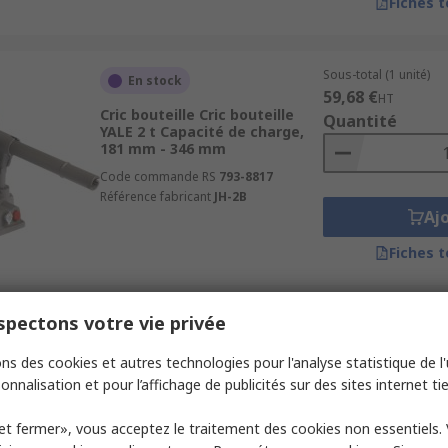
Fiches 
Sous-total (1 unité)
En stock
59,68 €
HT
Cric bouteille Cric bouteille
Quantité
YALE 2 t Capacité de charge,
181 mm - 346 mm
Code commande RS
793-8817
Référence fabricant
JH-2B
Aj
Fiches 
pectons votre vie privée
Sous-total (1 unité)
En stock
61,19 €
HT
ns des cookies et autres technologies pour l'analyse statistique de l'u
Cric bouteille Cric bouteille SIP
Quantité
8 t Capacité de charge, 400
onnalisation et pour l’affichage de publicités sur des sites internet tie
mm - 400 mm
Code commande RS
211-9372
et fermer», vous acceptez le traitement des cookies non essentiels.
Référence fabricant
03656