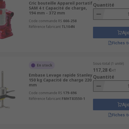
Cric bouteille Appareil portatif
Quantité
SAM 4 t Capacité de charge,
194 mm - 372 mm
e levage
,
les anneaux de levage.
Code commande RS
666-258
Référence fabricant
TL104N
 ?
Aj
Fiches 
ma liste
Sous-total (1 unité)
En stock
117,28 €
HT
Embase Levage rapide Stanley
Quantité
150 kg Capacité de charge 220
mm
Code commande RS
179-696
Référence fabricant
FMHT83550-1
Aj
Fiches 