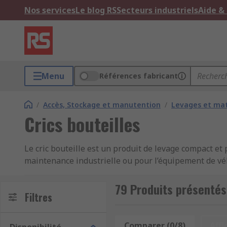
Nos services
Le blog RS
Secteurs industriels
Aide &
Menu
Références fabricant
/
Accès, Stockage et manutention
/
Levages et mat
Crics bouteilles
Le cric bouteille est un produit de levage compact et 
maintenance industrielle ou pour l’équipement de véhi
offre une capacité de levage élevée, exprimée en tonn
79 Produits présentés 
Comment fonctionne un cric bouteill
Filtres
Un cric hydraulique à bouteille utilise la pression d’u
Comparer (0/8)
Affi