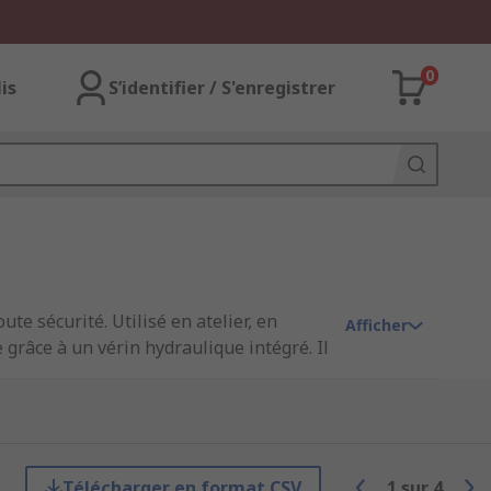
0
lis
S’identifier / S'enregistrer
te sécurité. Utilisé en atelier, en
Afficher
grâce à un vérin hydraulique intégré. Il
tème permet un levage progressif, précis
Télécharger en format CSV
1
sur
4