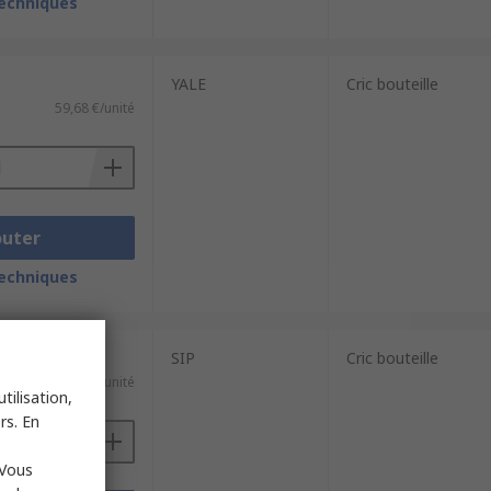
techniques
YALE
Cric bouteille
59,68 €/unité
outer
techniques
SIP
Cric bouteille
61,19 €/unité
tilisation,
rs. En
 Vous