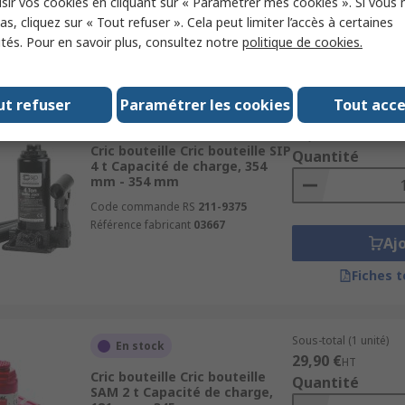
sir vos cookies en cliquant sur « Paramétrer mes cookies ». Si vous n
Aj
s, cliquez sur « Tout refuser ». Cela peut limiter l’accès à certaines
ités. Pour en savoir plus, consultez notre
politique de cookies.
Fiches 
ut refuser
Paramétrer les cookies
Tout acc
Sous-total (1 unité)
En stock
39,98 €
HT
Cric bouteille Cric bouteille SIP
Quantité
4 t Capacité de charge, 354
mm - 354 mm
Code commande RS
211-9375
Référence fabricant
03667
Aj
Fiches 
Sous-total (1 unité)
En stock
29,90 €
HT
Cric bouteille Cric bouteille
Quantité
SAM 2 t Capacité de charge,