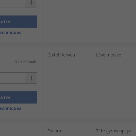
outer
techniques
Guitel Hervieu
Lève meuble
57,89 €/unité
outer
techniques
Facom
Tête gyroscopique