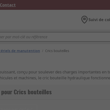
 Contact
Suivi de co
ériels de manutention
/
Crics bouteilles
puissant, conçu pour soulever des charges importantes en tou
cules et machines, le cric bouteille hydraulique fonctionne 
e ou capacité en tonne, avec une excellente stabilité au sol.
pour Crics bouteilles
e hydraulique ?
n fluide pour multiplier l’effort exercé sur le levier. Ce sys
chage par défaut