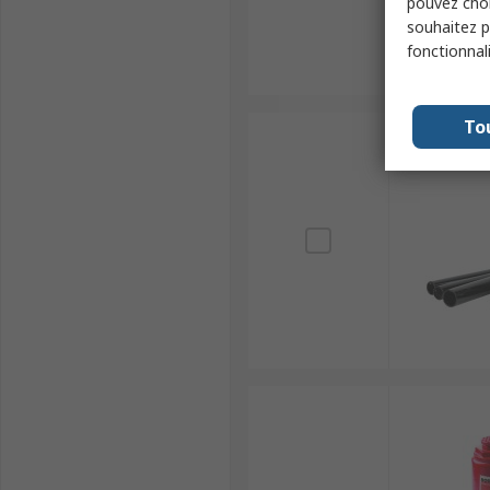
pouvez choi
souhaitez pa
fonctionnal
To