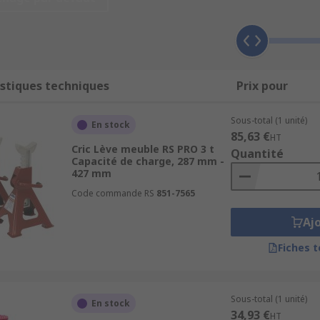
la base et le poids (en kilogramme) varient selon chaque mod
ntir une utilisation adaptée à votre besoin.
s
stiques techniques
Prix pour
Sous-total (1 unité)
En stock
ourd
85,63 €
HT
Cric Lève meuble RS PRO 3 t
Quantité
aration
Capacité de charge, 287 mm -
427 mm
Code commande RS
851-7565
surer la protection de l’opérateur et de prévenir les risques
Aj
lon les contraintes techniques.
Fiches 
lles RS
 bouteilles hydrauliques en acier, conçus pour un usage pr
Sous-total (1 unité)
En stock
garantie. Les prix sont affichés en € HT et € TTC, avec stock
34,93 €
HT