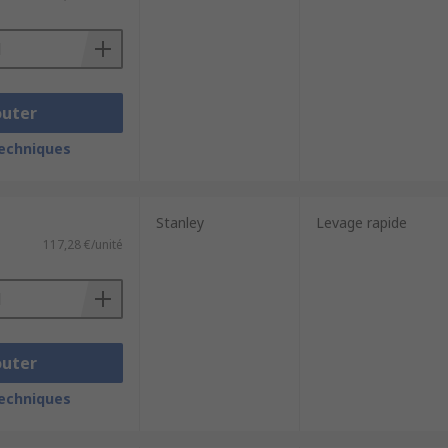
outer
techniques
Stanley
Levage rapide
117,28 €/unité
outer
techniques