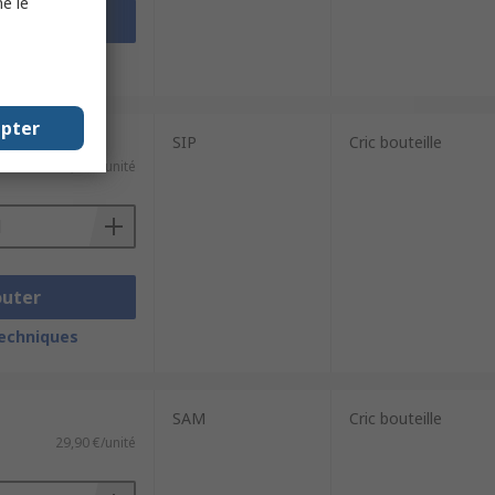
e le
outer
techniques
epter
SIP
Cric bouteille
39,98 €/unité
outer
techniques
SAM
Cric bouteille
29,90 €/unité