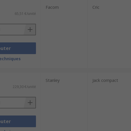
Facom
Cric
65,51 €/unité
outer
techniques
Stanley
Jack compact
229,30 €/unité
outer