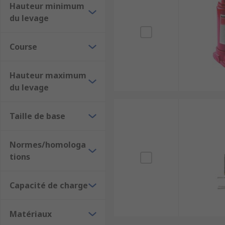
Hauteur minimum
France.
du levage
Découvrez aussi nos
crochet de levage
,
aimants d
Course
Pourquoi acheter votre cric bouteille chez RS
Hauteur maximum
Large choix de capacités de levage crics
du levage
Commande simple : ajouter au panier, ajouter à 
Service client et distributeur reconnu
Taille de base
Avis et détails pour choisir le meilleur modèle
Normes/homologa
Avantages RS
tions
Livraison rapide 24–48h et gratuite dès 50€
Capacité de charge
Expertise RS
Qualité du service client personnalisé
Matériaux