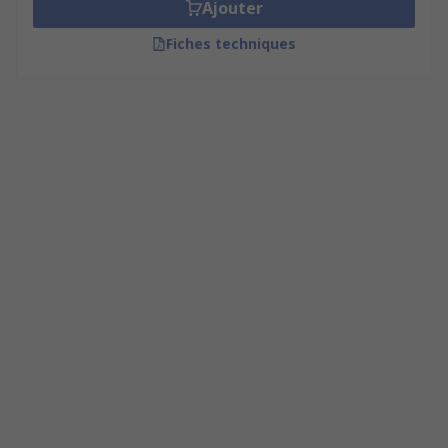
Surfaces métalliques
Ajouter
Alliages
Fiches techniques
Moulages en plâtre
Surfaces en caoutchouc
Plastiques
Bois
Pierre
Forme du produit
Les solvants sont disponibles en aérosol ou en
flacons (ml).
Application
Les solvants sont généralement présents dans
les applications industrielles telles que :