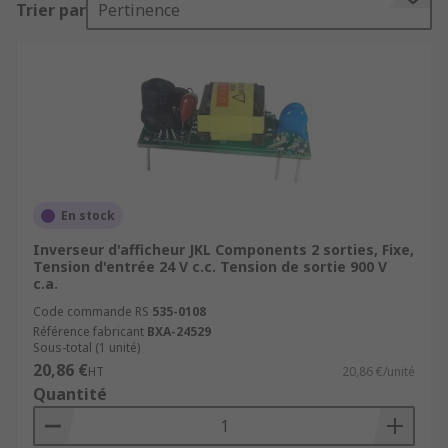
Trier par
Pertinence
Comment fonctionnent les inverseurs
d'affichage ?
Sans lumière, un affichage n'estpas capable
d'afficher des images. De nombreux affichages
utilisent une CCFL (lampe fluorescente à cathode
froide) qui nécessite un inverseur pour
En stock
fonctionner. Communément appelé inverseur
d'affichage CCFL, ce composant prépare
Inverseur d'afficheur JKL Components 2 sorties, Fixe,
Tension d'entrée 24 V c.c. Tension de sortie 900 V
l'alimentation c.c. à fonctionner conformément
c.a.
aux exigences d'alimentation alternative de la
Code commande RS
535-0108
lampe.
Référence fabricant
BXA-24529
Sous-total (1 unité)
Applications communes des inverseurs
20,86 €
HT
20,86 €/unité
d'affichage
Quantité
Les inverseurs d'affichage sont généralement