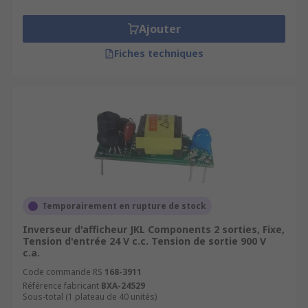
utilisés dans les dispositifs électroniques tels
Ajouter
que les moniteurs d'ordinateur, les ordinateurs
portables, les lecteurs multimédia portatifs, les
Fiches techniques
téléphones mobiles et les tablettes. Lorsque vous
choisissez votre inverseur d'écran, vous pouvez
choisir parmi une gamme de tailles, en fonction
de votre application. Vous pouvez également
choisir entre des options d'éclairage fixe ou avec
gradation.
Temporairement en rupture de stock
Inverseur d'afficheur JKL Components 2 sorties, Fixe,
Tension d'entrée 24 V c.c. Tension de sortie 900 V
c.a.
Code commande RS
168-3911
Référence fabricant
BXA-24529
Sous-total (1 plateau de 40 unités)