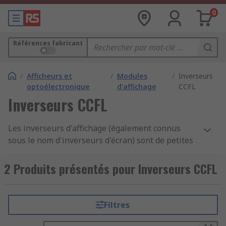
0
Références fabricant
/
Afficheurs et
/
Modules
/
Inverseurs
optoélectronique
d'affichage
CCFL
Inverseurs CCFL
Les inverseurs d'affichage (également connus
sous le nom d'inverseurs d'écran) sont de petites
cartes de circuit imprimé utilisées dans les
dispositifs électroniques avec des affichages
2 Produits présentés pour Inverseurs CCFL
(écrans affichant les images). Ils transforment le
courant continu (c.c.) de la carte-mère du circuit
en courant alternatif (c.a.). En d'autres termes, les
Filtres
inverseurs d'affichage sont un type d'adaptateur
d'alimentation.