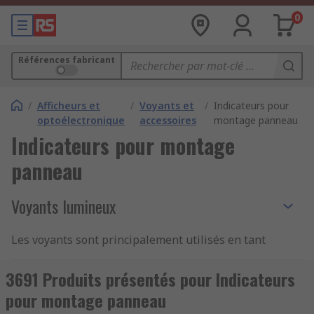
0
Références fabricant
/
Afficheurs et
/
Voyants et
/
Indicateurs pour
optoélectronique
accessoires
montage panneau
Indicateurs pour montage
panneau
Voyants lumineux
Les voyants sont principalement utilisés en tant
que signal d'avertissement ou de guidage. Il
existe divers types et tailles d'indicateurs afin de
3691 Produits présentés pour Indicateurs
s'adapter à toutes les applications. Les
pour montage panneau
indicateurs lumineux à LED constituent la