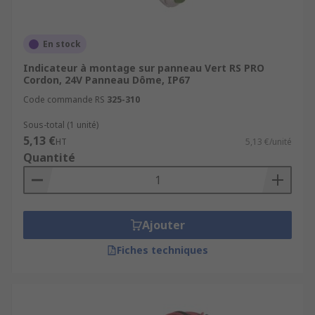
la gamme :
Ambré
En stock
Violet
Indicateur à montage sur panneau Vert RS PRO
Orange
Cordon, 24V Panneau Dôme, IP67
Blanc
Code commande RS
325-310
Sous-total (1 unité)
5,13 €
HT
5,13 €/unité
Quantité
Ajouter
Fiches techniques