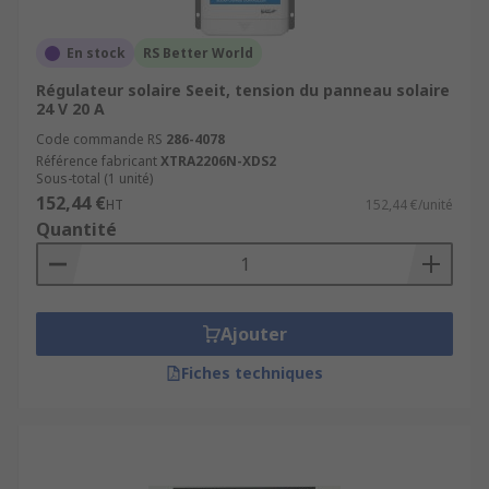
En stock
RS Better World
Régulateur solaire Seeit, tension du panneau solaire
24 V 20 A
Code commande RS
286-4078
Référence fabricant
XTRA2206N-XDS2
Sous-total (1 unité)
152,44 €
HT
152,44 €/unité
Quantité
Ajouter
Fiches techniques