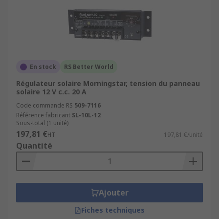
En stock
RS Better World
Régulateur solaire Morningstar, tension du panneau
solaire 12 V c.c. 20 A
Code commande RS
509-7116
Référence fabricant
SL-10L-12
Sous-total (1 unité)
197,81 €
HT
197,81 €/unité
Quantité
Ajouter
Fiches techniques