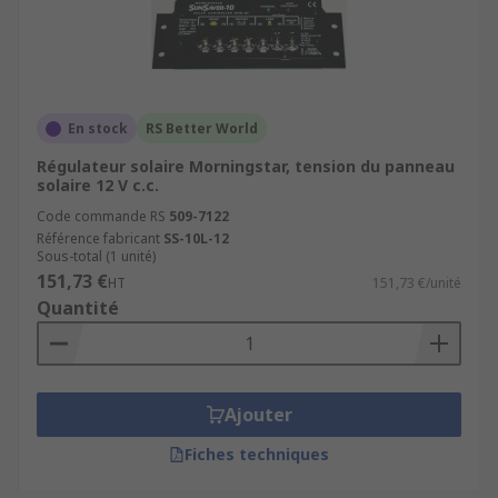
En stock
RS Better World
Régulateur solaire Morningstar, tension du panneau
solaire 12 V c.c.
Code commande RS
509-7122
Référence fabricant
SS-10L-12
Sous-total (1 unité)
151,73 €
HT
151,73 €/unité
Quantité
Ajouter
Fiches techniques