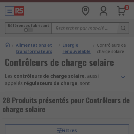
0
Références fabricant
/
Alimentations et
/
Énergie
/
Contrôleurs de
transformateurs
renouvelable
charge solaire
Contrôleurs de charge solaire
Les
contrôleurs de charge solaire
, aussi
appelés
régulateurs de charge
, sont
indispensables pour recharger une batterie à
partir de l’énergie produite par votre panneau
28 Produits présentés pour Contrôleurs de
solaire tout en la protégeant contre les
charge solaire
surtensions, la surcharge ou la décharge
excessive. Chez
RS
, nous proposons une large
sélection de régulateurs solaires adaptés à tous
Filtres
types d’installations : domestiques, industrielles,