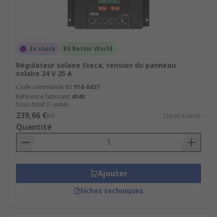
En stock
RS Better World
Régulateur solaire Steca, tension du panneau
solaire 24 V 25 A
Code commande RS
918-6437
Référence fabricant
4040
Sous-total (1 unité)
239,66 €
HT
239,66 €/unité
Quantité
Ajouter
Fiches techniques