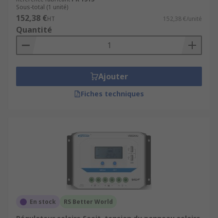
Sous-total (1 unité)
152,38 €
HT
152,38 €/unité
Quantité
Ajouter
Fiches techniques
En stock
RS Better World