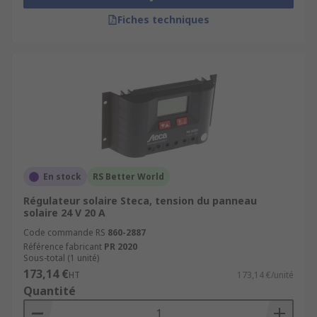
Fiches techniques
En stock
RS Better World
Régulateur solaire Steca, tension du panneau
solaire 24 V 20 A
Code commande RS
860-2887
Référence fabricant
PR 2020
Sous-total (1 unité)
173,14 €
HT
173,14 €/unité
Quantité