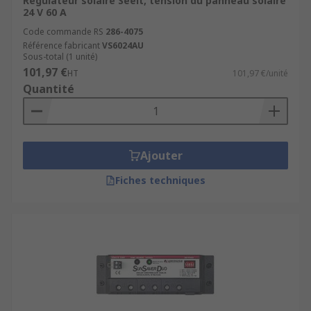
Régulateur solaire Seeit, tension du panneau solaire
24 V 60 A
Code commande RS
286-4075
Référence fabricant
VS6024AU
Sous-total (1 unité)
101,97 €
HT
101,97 €/unité
Quantité
Ajouter
Fiches techniques