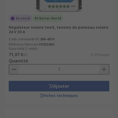
En stock
RS Better World
Régulateur solaire Seeit, tension du panneau solaire
24 V 30 A
Code commande RS
286-4074
Référence fabricant
VS3024AU
Sous-total (1 unité)
71,07 €
HT
71,07 €/unité
Quantité
Ajouter
Fiches techniques