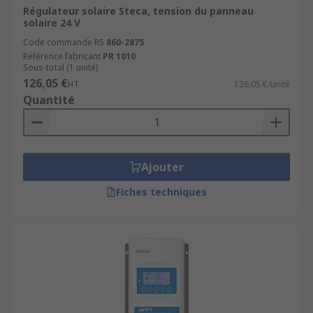
Régulateur solaire Steca, tension du panneau
solaire 24 V
Chez
RS
, nous mettons notre savoir-faire à votre
disposition pour vous aider à acheter la
Code commande RS
860-2875
Référence fabricant
PR 1010
meilleure solution de contrôle et de charge de
Sous-total (1 unité)
batterie. Que vous cherchiez un régulateur
126,05 €
HT
126,05 €/unité
Panneau Solaire compact, un chargeur solaire
Quantité
intelligent ou un contrôleur PWM robuste, nous
avons la solution disponible au bon prix.
Ajouter
Fiches techniques