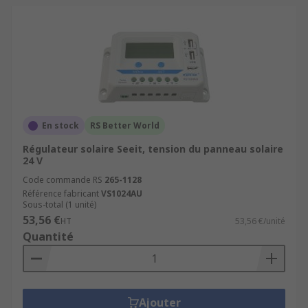
En stock
RS Better World
Régulateur solaire Seeit, tension du panneau solaire
24 V
Code commande RS
265-1128
Référence fabricant
VS1024AU
Sous-total (1 unité)
53,56 €
HT
53,56 €/unité
Quantité
Ajouter