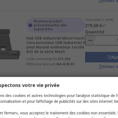
Fiches 
Sous-total (1 unité)
Nouveau produit -
379,68 €
précommandez dès
HT
aujourd'hui
Quantité
Hub USB industriel MicroTouch
Concentrateur USB industriel 4
pour Nouvel ordinateur tactile
AiO de la série Mach
Aj
Code commande RS
215-294
Référence fabricant
MA-HUB-B1
Fiches 
pectons votre vie privée
Sous-total (1 unité)
Stocké-e par le fabricant
379,71 €
HT
ns des cookies et autres technologies pour l'analyse statistique de l'u
Couvercle de protection
Quantité
Schneider Electric Couvercle
onnalisation et pour l’affichage de publicités sur des sites internet tie
de protection pour HMIDT742
Code commande RS
221-0006
et fermer», vous acceptez le traitement des cookies non essentiels.
Référence fabricant
HMIZDCOV7