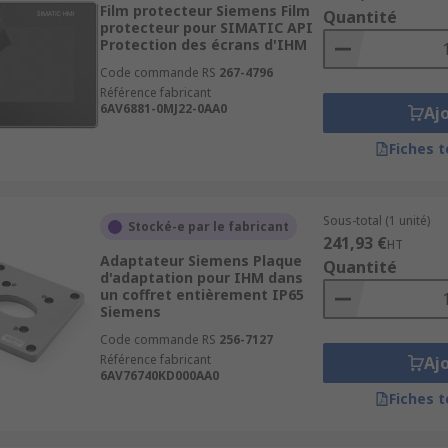
Film protecteur Siemens Film
Quantité
protecteur pour SIMATIC API
Protection des écrans d'IHM
Code commande RS
267-4796
Référence fabricant
6AV6881-0MJ22-0AA0
Aj
Fiches 
Sous-total (1 unité)
Stocké-e par le fabricant
241,93 €
HT
Adaptateur Siemens Plaque
Quantité
d'adaptation pour IHM dans
un coffret entièrement IP65
Siemens
Code commande RS
256-7127
Référence fabricant
Aj
6AV76740KD000AA0
Fiches 