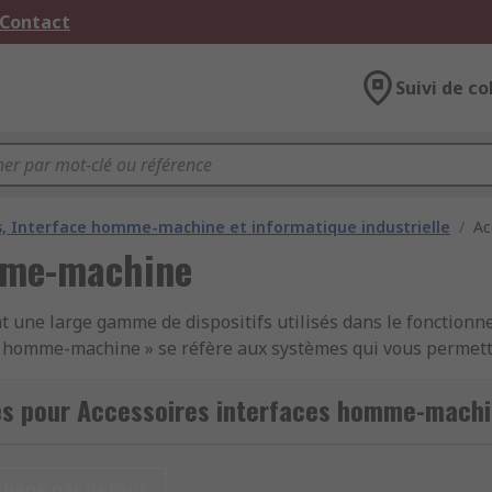
 Contact
Suivi de co
 Interface homme-machine et informatique industrielle
/
Ac
mme-machine
 une large gamme de dispositifs utilisés dans le fonctionn
e homme-machine » se réfère aux systèmes qui vous permett
e incluent tous les éléments, depuis les câbles jusqu'aux 
és pour Accessoires interfaces homme-mach
e-machine, sont classés par application. Ces applications in
chage par défaut