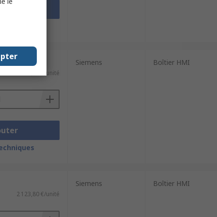
e le
outer
techniques
epter
Siemens
Boîtier HMI
613,94 €/unité
outer
techniques
Siemens
Boîtier HMI
2 123,80 €/unité