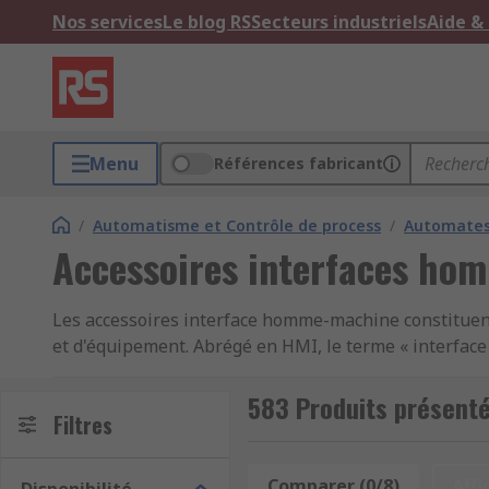
Nos services
Le blog RS
Secteurs industriels
Aide &
Menu
Références fabricant
/
Automatisme et Contrôle de process
/
Automates,
Accessoires interfaces ho
Les accessoires interface homme-machine constituent
et d'équipement. Abrégé en HMI, le terme « interfac
technologie. Les accessoires interface homme-machin
583 Produits présent
Types d'accessoires interface homme-machine
Filtres
Il existe une vaste liste d'accessoires interface homm
Comparer (0/8)
Affi