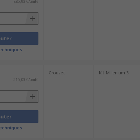
885,93 €/unité
outer
techniques
Crouzet
Kit Millenium 3
515,03 €/unité
outer
techniques