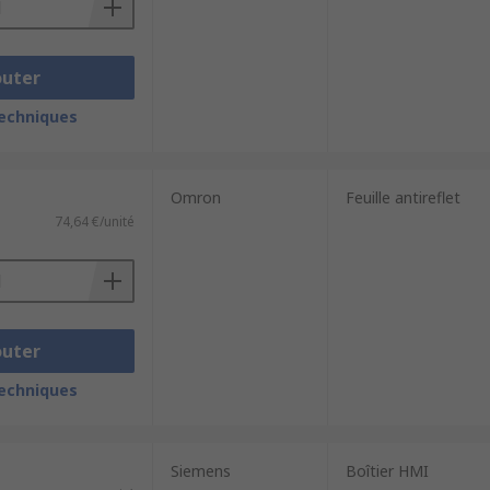
outer
techniques
Omron
Feuille antireflet
74,64 €/unité
outer
techniques
Siemens
Boîtier HMI