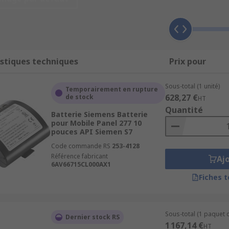
des câbles. Les accessoires interface homme-machine sont ada
 informatiques personnels ou les applications multi-usages
-machine, et leur gamme couvre différents styles et différen
ine donnée.
stiques techniques
Prix pour
homme-machine adéquats ?
Sous-total (1 unité)
Temporairement en rupture
dépend de l'application pour lesquels ils sont nécessaires.
628,27 €
de stock
HT
endre en compte lors du choix des accessoires, comme l'inter
Quantité
Batterie Siemens Batterie
 zone dangereuse et, le cas échéant, la version du logiciel.
pour Mobile Panel 277 10
pouces API Siemen S7
Code commande RS
253-4128
Référence fabricant
Aj
6AV66715CL000AX1
Fiches 
Sous-total (1 paquet d
Dernier stock RS
1 167,14 €
HT