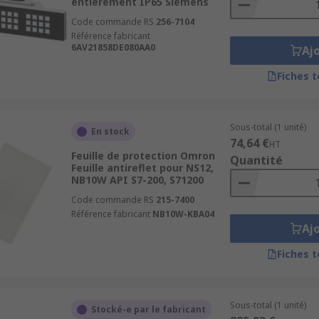
entièrement IP65 Siemens
Code commande RS
256-7104
Référence fabricant
6AV21858DE080AA0
Aj
Fiches 
Sous-total (1 unité)
En stock
74,64 €
HT
Feuille de protection Omron
Quantité
Feuille antireflet pour NS12,
NB10W API S7-200, S71200
Code commande RS
215-7400
Référence fabricant
NB10W-KBA04
Aj
Fiches 
Sous-total (1 unité)
Stocké-e par le fabricant