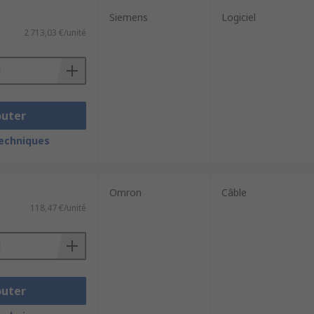
Siemens
Logiciel
2 713,03 €/unité
outer
techniques
Omron
Câble
118,47 €/unité
outer