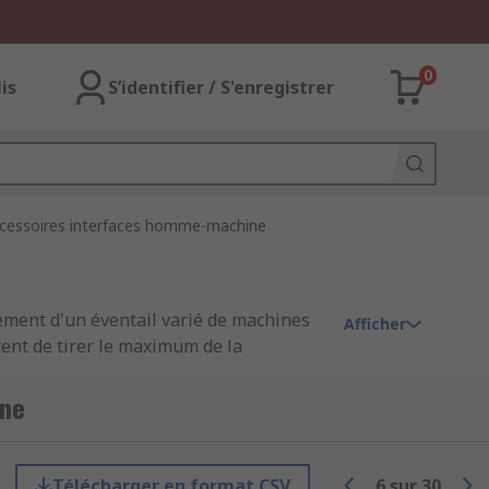
0
lis
S’identifier / S'enregistrer
cessoires interfaces homme-machine
ement d'un éventail varié de machines
Afficher
ent de tirer le maximum de la
mémoires.
ine
cluent le verrouillage, le montage,
Télécharger en format CSV
6
sur
30