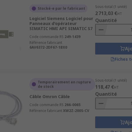
Sous-total (1 unité)
Stocké-e par le fabricant
2 713,03 €
HT
Logiciel Siemens Logiciel pour
Quantité
Panneaux d'opérateur
SIMATIC HMI API SIMATIC S7
Code commande RS
249-1439
Référence fabricant
6AV6372-2DF67-1BX0
Aj
Fiches 
Sous-total (1 unité)
Temporairement en rupture
118,47 €
de stock
HT
Quantité
Câble Omron Câble
Code commande RS
266-0065
Référence fabricant
XW2Z-200S-CV
Aj