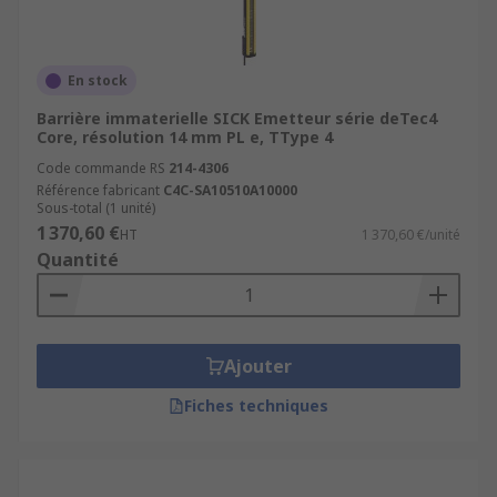
En stock
Barrière immaterielle SICK Emetteur série deTec4
Core, résolution 14 mm PL e, TType 4
Code commande RS
214-4306
Référence fabricant
C4C-SA10510A10000
Sous-total (1 unité)
1 370,60 €
HT
1 370,60 €/unité
Quantité
Ajouter
Fiches techniques