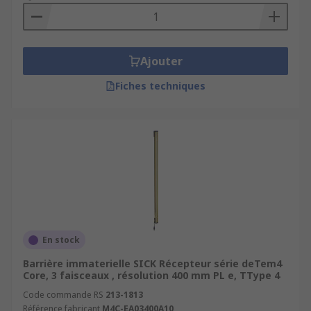
Ajouter
Fiches techniques
En stock
Barrière immaterielle SICK Récepteur série deTem4
Core, 3 faisceaux , résolution 400 mm PL e, TType 4
Code commande RS
213-1813
Référence fabricant
M4C-EA03400A10