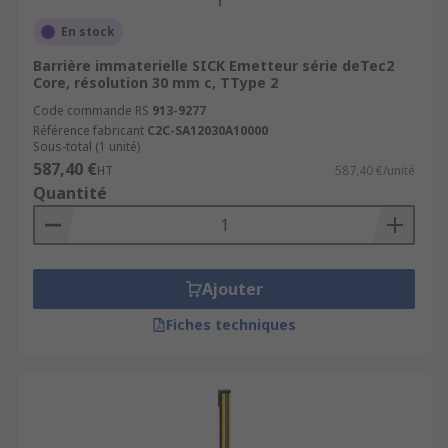
En stock
Barrière immaterielle SICK Emetteur série deTec2
Core, résolution 30 mm c, TType 2
Code commande RS
913-9277
Référence fabricant
C2C-SA12030A10000
Sous-total (1 unité)
587,40 €
HT
587,40 €/unité
Quantité
Ajouter
Fiches techniques