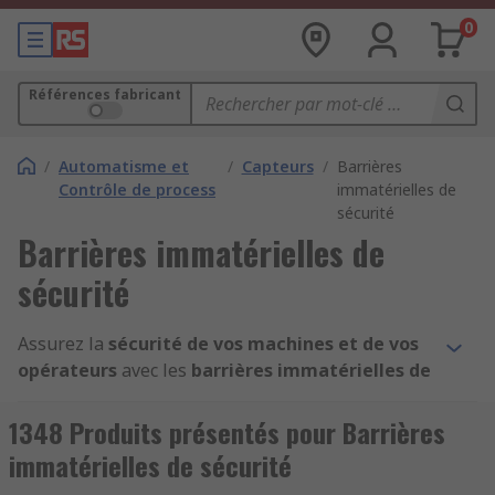
0
Références fabricant
/
Automatisme et
/
Capteurs
/
Barrières
Contrôle de process
immatérielles de
sécurité
Barrières immatérielles de
sécurité
Assurez la
sécurité de vos machines et de vos
opérateurs
avec les
barrières immatérielles de
sécurité RS
. Ces
dispositifs optiques de
détection
sont indispensables pour
protéger
1348 Produits présentés pour Barrières
les zones dangereuses
et
empêcher tout
immatérielles de sécurité
accès non autorisé
. Grâce à leur
technologie