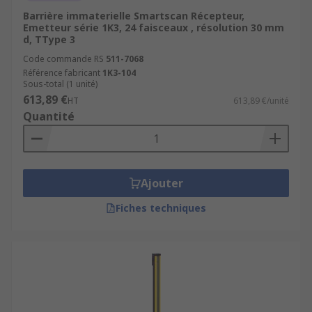
Barrière immaterielle Smartscan Récepteur,
À découvrir également :
Emetteur série 1K3, 24 faisceaux , résolution 30 mm
d, TType 3
Code commande RS
511-7068
Barrières photoélectriques
,
Capteurs
Référence fabricant
1K3-104
photoélectriques
,
Capteurs de protection de
Sous-total (1 unité)
bords
613,89 €
,
Accessoires pour capteurs
HT
613,89 €/unité
Quantité
Commandez dès aujourd’hui vos barrières
immatérielles de sécurité sur RS et
garantissez une protection fiable et durable à
vos installations !
Ajouter
Fiches techniques