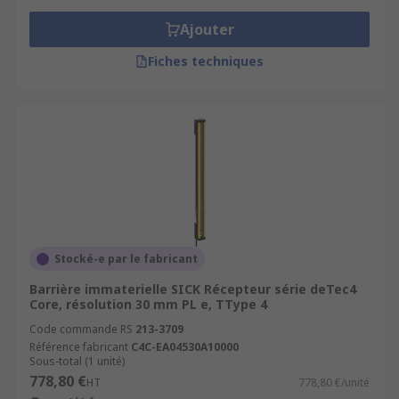
Ajouter
Fiches techniques
Stocké-e par le fabricant
Barrière immaterielle SICK Récepteur série deTec4
Core, résolution 30 mm PL e, TType 4
Code commande RS
213-3709
Référence fabricant
C4C-EA04530A10000
Sous-total (1 unité)
778,80 €
HT
778,80 €/unité