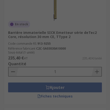
En stock
Barrière immaterielle SICK Emetteur série deTec2
Core, résolution 30 mm CE, TType 2
Code commande RS
913-9255
Référence fabricant
C2C-SA03030A10000
Sous-total (1 unité)
235,40 €
HT
235,40 €/unité
Quantité
Ajouter
Fiches techniques