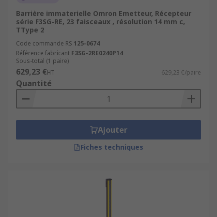
Barrière immaterielle Omron Emetteur, Récepteur
série F3SG-RE, 23 faisceaux , résolution 14 mm c,
TType 2
Code commande RS
125-0674
Référence fabricant
F3SG-2RE0240P14
Sous-total (1 paire)
629,23 €
HT
629,23 €/paire
Quantité
Ajouter
Fiches techniques