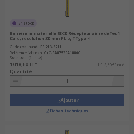
En stock
Barrière immaterielle SICK Récepteur série deTec4
Core, résolution 30 mm PL e, TType 4
Code commande RS
213-3711
Référence fabricant
C4C-EA07530A10000
Sous-total (1 unité)
1 018,60 €
HT
1 018,60 €/unité
Quantité
Ajouter
Fiches techniques