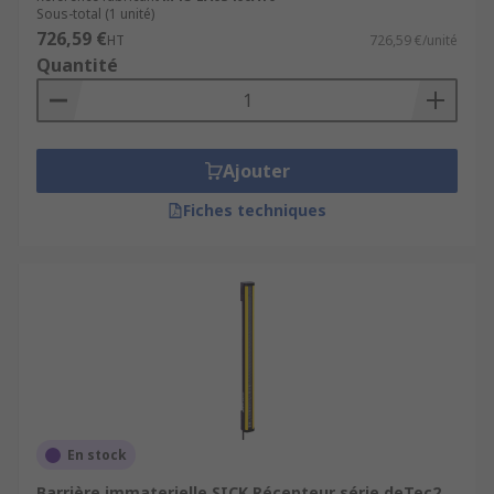
Sous-total (1 unité)
726,59 €
HT
726,59 €/unité
Quantité
Ajouter
Fiches techniques
En stock
Barrière immaterielle SICK Récepteur série deTec2