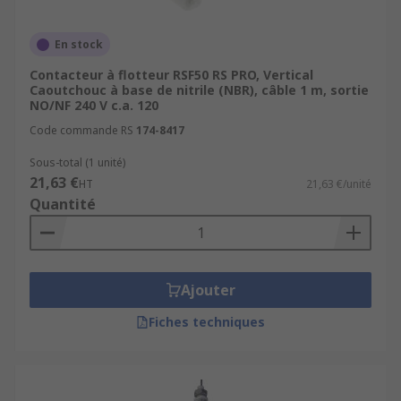
d’installation.
En stock
Grâce à l’
expertise RS
, vous bénéficiez d’un
Contacteur à flotteur RSF50 RS PRO, Vertical
accompagnement technique complet, de
fiches
Caoutchouc à base de nitrile (NBR), câble 1 m, sortie
techniques détaillées
et d’une
disponibilité
NO/NF 240 V c.a. 120
immédiate
des références les plus demandées.
Code commande RS
174-8417
Sous-total (1 unité)
21,63 €
HT
21,63 €/unité
Quantité
Ajouter
Fiches techniques