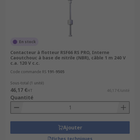
En stock
Contacteur à flotteur RSF66 RS PRO, Interne
Caoutchouc à base de nitrile (NBR), câble 1 m 240 V
c.a. 120 V c.c.
Code commande RS
191-9505
Sous-total (1 unité)
46,17 €
HT
46,17 €/unité
Quantité
Ajouter
Fiches techniques