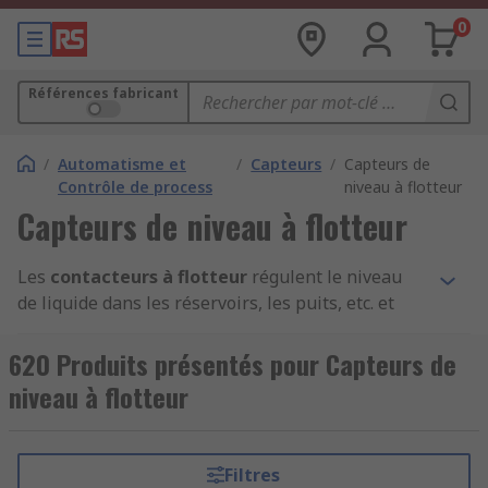
0
Références fabricant
/
Automatisme et
/
Capteurs
/
Capteurs de
Contrôle de process
niveau à flotteur
Capteurs de niveau à flotteur
Les
contacteurs à flotteur
régulent le niveau
de liquide dans les réservoirs, les puits, etc. et
sont utilisés pour le contrôle automatique du
niveau de l'eau souterraine, des pompes à eaux
620 Produits présentés pour Capteurs de
usées et matières fécales, pour les pompes de
niveau à flotteur
transfert d'eau brute et de liquides dans les
usines d'eau, et pour les alarmes d'eau élevée.
En quoi consiste un
Filtres