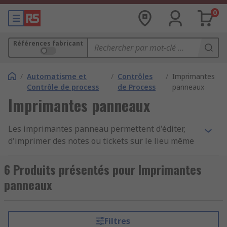
0
Références fabricant
/
Automatisme et
/
Contrôles
/
Imprimantes
Contrôle de process
de Process
panneaux
Imprimantes panneaux
Les imprimantes panneau permettent d'éditer,
d'imprimer des notes ou tickets sur le lieu même
de leur utilisation.
6 Produits présentés pour Imprimantes
Description des imprimantes panneau
panneaux
Ces appareils sont des modules d'impression
pour les process industriels et commerciaux. Ils
Filtres
ont un boîtier qui renferme une tête