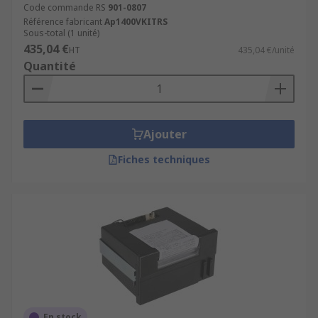
configurations et paramètres de l'imprimante,
Code commande RS
901-0807
Référence fabricant
Ap1400VKITRS
propres à chaque produit.
Sous-total (1 unité)
435,04 €
HT
435,04 €/unité
Quantité
Ajouter
Fiches techniques
En stock