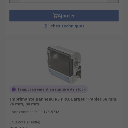
Caractéristiques des imprimantes panneau
Le choix d'une imprimante panneau repose sur
Ajouter
divers critères qui dépendent de leur utilisation.
Fiches techniques
Dimensions de l'imprimante
Les dimensions des systèmes d'impression
doivent correspondre à la place disponibles. De
plus, il faut prévoir la découpe panneau aux
dimension de la face avant de l'imprimante.
Vitesse d'impression
Temporairement en rupture de stock
Une vitesse d'impression élevée est utile pour
Imprimante panneau RS PRO, Largeur Papier 58 mm,
76 mm, 80 mm
les applications où de nombreuses lignes doivent
être imprimées sur papier. C'est le cas des caisses
Code commande RS
178-5732
enregistreuses. En fonction de l'utilisation, il
Sous-total (1 unité)
peut aussi être nécessaire d'obtenir un résultat