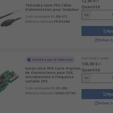
12,46 €
HT
Teltonika série PR2 Câble
Quantité
d'alimentation pour Onduleur
Code commande RS
428-072
Référence fabricant
PR2FK20M
Aj
Fiches 
Sous-total (1 unité)
Stocké-e par le fabricant
136,00 €
HT
Eaton série SPX Carte d'option
Quantité
de thermistance pour SVX,
entraînement à fréquence
variable SPX
Code commande RS
231-006
Référence fabricant
125062 OPTB5
Aj
Fiches 