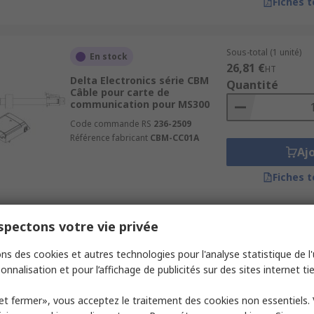
Fiches 
Sous-total (1 unité)
En stock
26,81 €
HT
Delta Electronics série CBM
Quantité
Câble pour carte de
communication pour MS300
Code commande RS
236-2509
Référence fabricant
CBM-CC01A
Aj
Fiches 
pectons votre vie privée
Sous-total (1 unité)
En stock
59,40 €
HT
ns des cookies et autres technologies pour l'analyse statistique de l'u
Siemens série 6SL3055
Quantité
Panneau de commande pour
onnalisation et pour l’affichage de publicités sur des sites internet tie
Unité de commande Sinamics
Code commande RS
203-3346
et fermer», vous acceptez le traitement des cookies non essentiels.
Référence fabricant