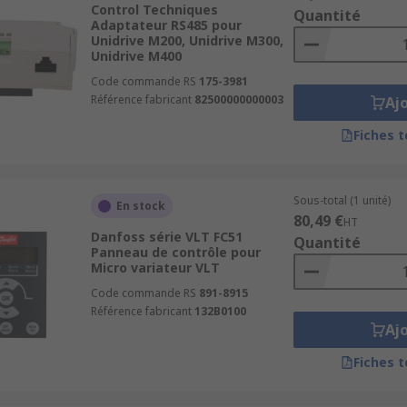
Control Techniques
ue et vitesse moteur
Quantité
Adaptateur RS485 pour
Unidrive M200, Unidrive M300,
Unidrive M400
Code commande RS
175-3981
s de communication
Référence fabricant
82500000000003
Aj
Fiches 
e
Sous-total (1 unité)
En stock
80,49 €
HT
Danfoss série VLT FC51
Quantité
Panneau de contrôle pour
Micro variateur VLT
es sont très utiles dans de nombreux domaines industriels ma
Code commande RS
891-8915
 fréquence d'un moteur électrique, mais aussi son couple et s
Référence fabricant
132B0100
Aj
Fiches 