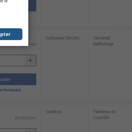
e le
outer
techniques
epter
Schneider Electric
Terminal
d'affichage
138,72 €/unité
outer
techniques
Danfoss
Panneau de
contrôle
80,49 €/unité