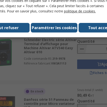
sir vos cookies en cliquant sur « Paramétrer mes cookies ». Si vous n
6SL3055-0AA00-4BA0
Aj
s, cliquez sur « Tout refuser ». Cela peut limiter l’accès à certaines
ités. Pour en savoir plus, consultez notre
politique de cookies.
Fiches 
ut refuser
Paramétrer les cookies
Tout acc
Sous-total (1 unité)
En stock
138,72 €
HT
Schneider Electric série Altivar
Quantité
Terminal d'affichage pour
Machine Altivar ATV340 Easy
Altivar 610
Code commande RS
219-9978
Référence fabricant
VW3A1113
Aj
Fiches 
Sous-total (1 unité)
En stock
80,49 €
HT
Danfoss série 51 Panneau de
Quantité
contrôle pour Micro variateur