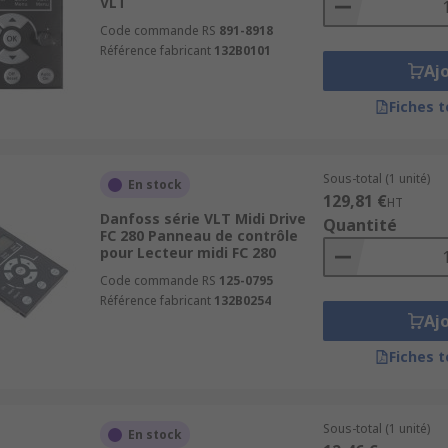
VLT
Code commande RS
891-8918
Référence fabricant
132B0101
Aj
Fiches 
Sous-total (1 unité)
En stock
129,81 €
HT
Danfoss série VLT Midi Drive
Quantité
FC 280 Panneau de contrôle
pour Lecteur midi FC 280
Code commande RS
125-0795
Référence fabricant
132B0254
Aj
Fiches 
Sous-total (1 unité)
En stock