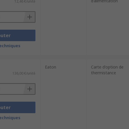
d'alimentation
12,46 €/unité
outer
techniques
Eaton
Carte d'option de
thermistance
136,00 €/unité
outer
techniques