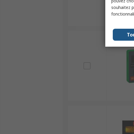
pouvez choi
souhaitez pa
fonctionnal
To