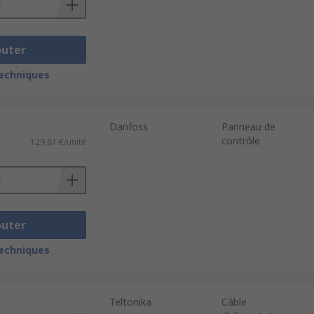
outer
techniques
Danfoss
Panneau de
contrôle
129,81 €/unité
outer
techniques
Teltonika
Câble