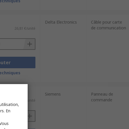
techniques
Delta Electronics
Câble pour carte
de communication
26,81 €/unité
outer
techniques
Siemens
Panneau de
commande
59,40 €/unité
tilisation,
rs. En
 Vous