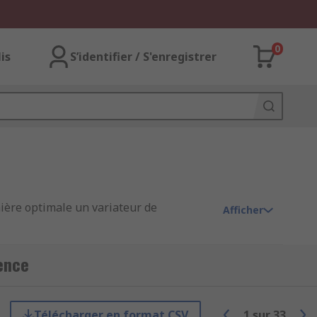
0
lis
S’identifier / S'enregistrer
nière optimale un variateur de
Afficher
ence
Télécharger en format CSV
1
sur
33