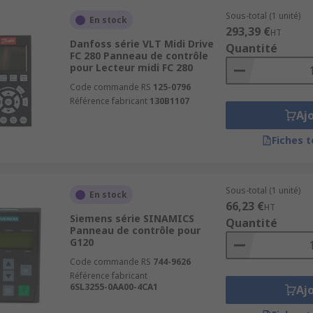
Sous-total (1 unité)
En stock
293,39 €
HT
Danfoss série VLT Midi Drive
Quantité
FC 280 Panneau de contrôle
pour Lecteur midi FC 280
Code commande RS
125-0796
Référence fabricant
130B1107
Aj
Fiches 
Sous-total (1 unité)
En stock
66,23 €
HT
Siemens série SINAMICS
Quantité
Panneau de contrôle pour
G120
Code commande RS
744-9626
Référence fabricant
6SL3255-0AA00-4CA1
Aj