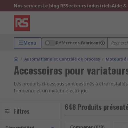
Nos services
Le blog RS
Secteurs industriels
Aide &
Menu
Références fabricant
/
Automatisme et Contrôle de process
/
Moteurs él
Accessoires pour variateur
Les produits ci-dessous sont destinés à être install
fréquence et un moteur électrique.
Rôle de l'installation moteur dans l'industrie
648 Produits présenté
Filtres
L'utilisation d'un moteur industriel
Comparer (0/8)
Affi