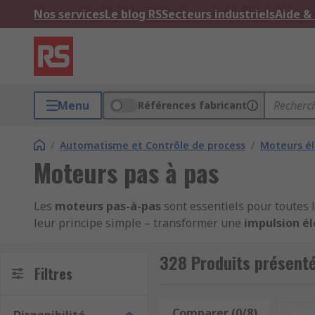
Nos services
Le blog RS
Secteurs industriels
Aide &
Menu
Références fabricant
/
Automatisme et Contrôle de process
/
Moteurs él
Moteurs pas à pas
Les
moteurs pas-à-pas
sont essentiels pour toutes 
leur principe simple – transformer une
impulsion é
imprimantes, scanners, photocopieurs, dispositif
328 Produits présent
Pourquoi choisir un moteur pas-à-pa
Filtres
Un
moteur pas-à-pas
permet d’obtenir une
rotation
Comparer (0/8)
Affi