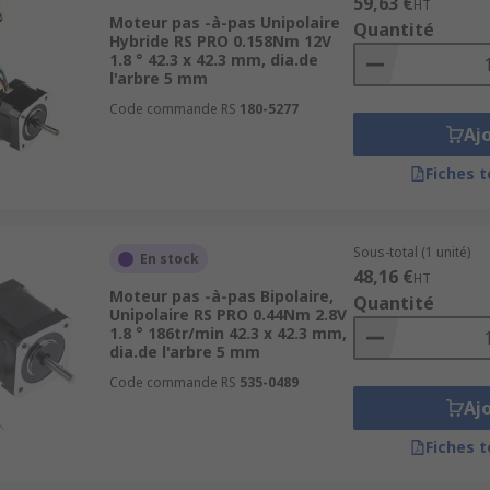
59,63 €
HT
Moteur pas -à-pas Unipolaire
Quantité
Hybride RS PRO 0.158Nm 12V
1.8 ° 42.3 x 42.3 mm, dia.de
l'arbre 5 mm
Code commande RS
180-5277
Aj
Fiches 
Sous-total (1 unité)
En stock
48,16 €
HT
Moteur pas -à-pas Bipolaire,
Quantité
Unipolaire RS PRO 0.44Nm 2.8V
1.8 ° 186tr/min 42.3 x 42.3 mm,
dia.de l'arbre 5 mm
Code commande RS
535-0489
Aj
Fiches 