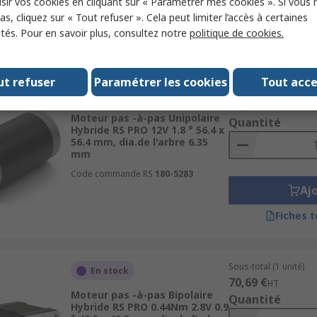
sir vos cookies en cliquant sur « Paramétrer mes cookies ». Si vous n
Aj
s, cliquez sur « Tout refuser ». Cela peut limiter l’accès à certaines
ités. Pour en savoir plus, consultez notre
politique de cookies.
Fiches 
ut refuser
Paramétrer les cookies
Tout acc
Sous-total (1 unité)
En stock
71,56 €
HT
Moteur pas -à-pas Unipolaire
Quantité
Hybride RS PRO 12V 1.8 ° 56.4 x
56.4 mm, dia.de l'arbre 6.35
mm
Code commande RS
180-5283
Aj
Fiches 
Sous-total (1 unité)
En stock
70,69 €
HT
Moteur pas -à-pas Bipolaire
Quantité
Hybride RS PRO 0.44Nm 2.8V 0.9