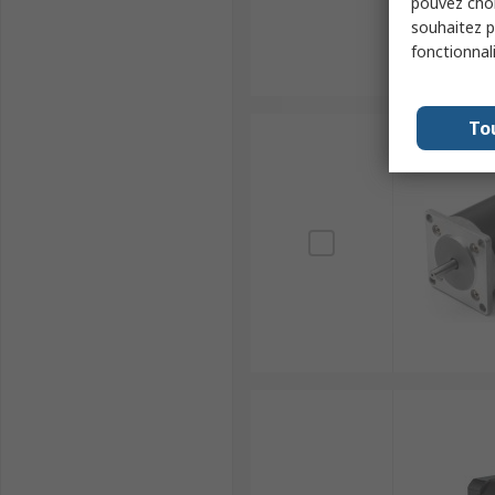
pouvez choi
souhaitez pa
fonctionnal
To