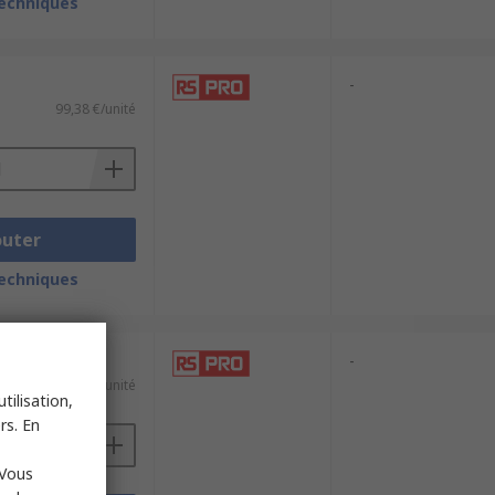
techniques
-
99,38 €/unité
outer
techniques
-
126,97 €/unité
tilisation,
rs. En
 Vous