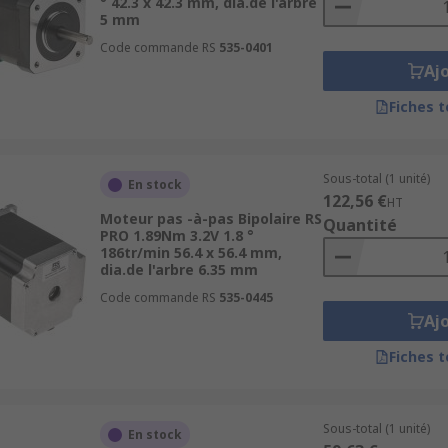
° 42.3 x 42.3 mm, dia.de l'arbre
5 mm
Code commande RS
535-0401
Aj
Fiches 
Sous-total (1 unité)
En stock
122,56 €
HT
Moteur pas -à-pas Bipolaire RS
Quantité
PRO 1.89Nm 3.2V 1.8 °
186tr/min 56.4 x 56.4 mm,
dia.de l'arbre 6.35 mm
Code commande RS
535-0445
Aj
Fiches 
Sous-total (1 unité)
En stock