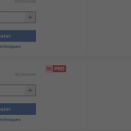
59,63 €/unité
outer
techniques
-
48,16 €/unité
outer
techniques