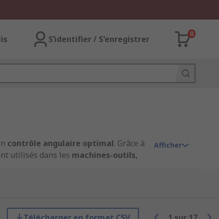
0
lis
S’identifier / S'enregistrer
un
contrôle angulaire optimal
. Grâce à
Afficher
nt utilisés dans les
machines-outils,
à l’arrêt. Selon vos besoins, vous
Télécharger en format CSV
1
sur
17