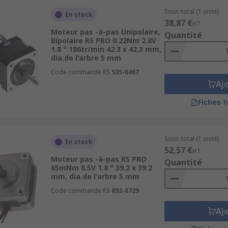
Sous-total (1 unité)
En stock
38,87 €
HT
Moteur pas -à-pas Unipolaire,
Quantité
Bipolaire RS PRO 0.22Nm 2.8V
1.8 ° 186tr/min 42.3 x 42.3 mm,
dia.de l'arbre 5 mm
Code commande RS
535-0467
Aj
Fiches 
Sous-total (1 unité)
En stock
52,57 €
HT
Moteur pas -à-pas RS PRO
Quantité
65mNm 6.5V 1.8 ° 39.2 x 39.2
mm, dia.de l'arbre 5 mm
Code commande RS
892-8729
Aj