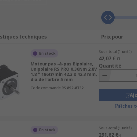
ide ou à réluctance variable.
 phases, courant, vitesse et couple maximal.
stiques techniques
Prix pour
 contrôle de charge mécanique, réduction de jeu résiduel.
tes à des versions plus puissantes pour machines industrie
Sous-total (1 unité)
En stock
42,07 €
tir vos projets
HT
Moteur pas -à-pas Bipolaire,
Quantité
Unipolaire RS PRO 0.36Nm 2.8V
1.8 ° 186tr/min 42.3 x 42.3 mm,
rs issus de fournisseurs leaders :
RSPRO, Sanyo Denki, Por
dia.de l'arbre 5 mm
iques techniques
(enroulements, rotor, couple, angle de pa
Code commande RS
892-8732
Aj
Fiches 
Sous-total (1 unité)
En stock
n modèle.
291,62 €
HT