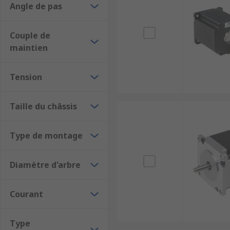
Angle de pas
Service client personnalisé
pour accompagner 
Découvrez également :
Couple de
maintien
Variateurs et contrôleurs de moteurs
.
Capteurs de position
.
Tension
Automates programmables
.
Taille du châssis
Type de montage
Diamètre d'arbre
Courant
Type