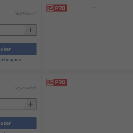
-
38,87 €/unité
outer
techniques
-
52,57 €/unité
outer