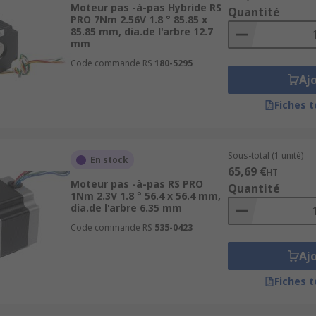
Moteur pas -à-pas Hybride RS
Quantité
vos projets.
PRO 7Nm 2.56V 1.8 ° 85.85 x
85.85 mm, dia.de l'arbre 12.7
mm
Code commande RS
180-5295
Aj
Fiches 
Sous-total (1 unité)
En stock
65,69 €
HT
Moteur pas -à-pas RS PRO
Quantité
1Nm 2.3V 1.8 ° 56.4 x 56.4 mm,
dia.de l'arbre 6.35 mm
Code commande RS
535-0423
Aj
Fiches 