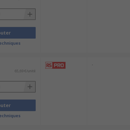
outer
techniques
-
65,69 €/unité
outer
techniques