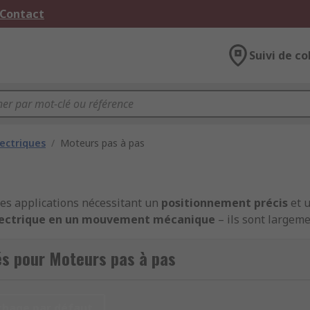
 Contact
Suivi de co
ectriques
/
Moteurs pas à pas
les applications nécessitant un
positionnement précis
et 
lectrique en un mouvement mécanique
– ils sont largeme
s de robotique
ou encore dans les platines de précision.
és pour Moteurs pas à pas
s RS ?
 par angle défini
, avec un
couple de maintien élevé
même 
chage par défaut