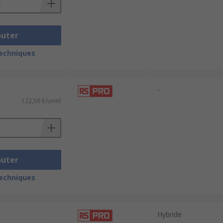
outer
techniques
-
122,56 €/unité
outer
techniques
Hybride