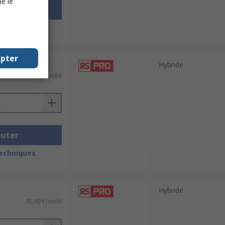
e le
outer
techniques
epter
Hybride
71,56 €/unité
outer
techniques
Hybride
70,69 €/unité