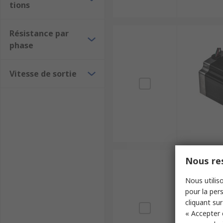
tions
Résistance par
phase
Vitesse de sortie
Nous res
Nous utiliso
pour la pers
cliquant sur
« Accepter 