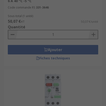
6 A 40 °C -5 °C
Code commande RS
331-3646
Sous-total (1 unité)
50,07 €
HT
50,07 €/unité
Quantité
Ajouter
Fiches techniques