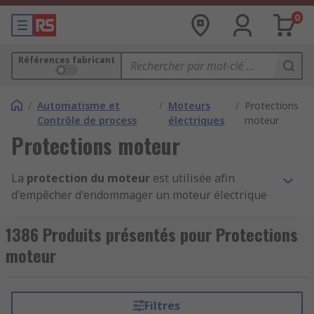
0
Références fabricant
/
Automatisme et
/
Moteurs
/
Protections
Contrôle de process
électriques
moteur
Protections moteur
La
protection du moteur
est utilisée afin
d'empêcher d'endommager un moteur électrique
et de réduire le risque de défaillances internes
ou de fonctionnement anormal. Le choix du type
1386 Produits présentés pour Protections
de protection moteur dépend de la taille du
moteur
moteur concerné et des caractéristiques
électriques nécessaires : intensité, tension,
nombre de phases.
Filtres