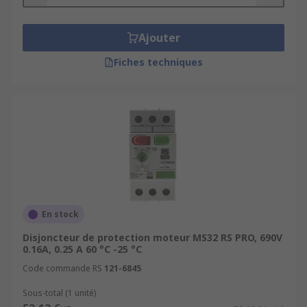
coupe l'alimentation électrique du moteur dès
lors qu'une anomalie est constatée :
Ajouter
court-circuit
Fiches techniques
surtension
sous-tension
perte d'une phase pour les moteurs
biphasés et triphasés
vibrations excessives
Selon les modèles de disjoncteur moteur, un
réglage plus ou moins fin du seuil de
En stock
déclenchement peut se faire au moyen d'une
Disjoncteur de protection moteur MS32 RS PRO, 690V
roue crantée directement sur le disjoncteur.
0.16A, 0.25 A 60 °C -25 °C
Code commande RS
121-6845
Sous-total (1 unité)