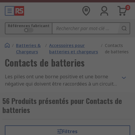
0
Références fabricant
/
Batteries &
/
Accessoires pour
/
Contacts
Chargeurs
batteries et chargeurs
de batteries
Contacts de batteries
Les piles ont une borne positive et une borne
négative qui doivent être raccordées à un circuit
électrique. Dans les piles cylindriques, la borne
positive est constituée d'une petite saillie tandis
56 Produits présentés pour Contacts de
que la borne négative a une base plate. Les deux
batteries
bornes de la pile doivent s'accoupler avec des
contacts qui sont des bandes de métal ou des
ressorts que l'on trouve dans les supports ou les
Filtres
compartiments de la pile. Les contacts de la pile