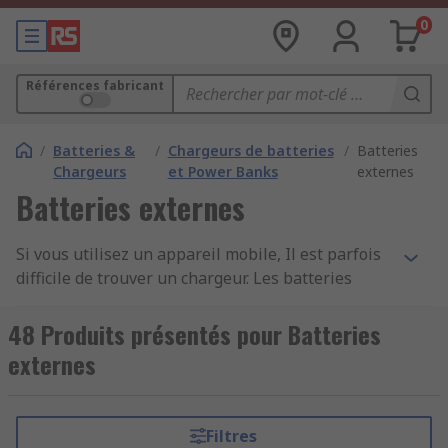
0
Références fabricant
/
Batteries &
/
Chargeurs de batteries
/
Batteries
Chargeurs
et Power Banks
externes
Batteries externes
Si vous utilisez un appareil mobile, Il est parfois
difficile de trouver un chargeur. Les batteries
externes vous garantissent une alimentation de
secours adéquate si vous commencez à manquer
48 Produits présentés pour Batteries
de batterie. Il suffit de brancher votre appareil à
externes
la batterie externe pour le recharger. Avec des
applications pour ceux qui sont affectés à des
missions sur le terrain ou qui participent à de
Filtres
longs congrès, une batterie externe est idéale