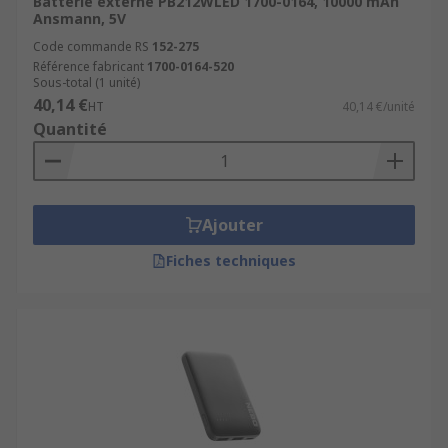
Batterie externe PB212WLED 1700-0164, 10000 mAh
Ansmann, 5V
Code commande RS
152-275
Référence fabricant
1700-0164-520
Sous-total (1 unité)
40,14 €
HT
40,14 €/unité
Quantité
Ajouter
Fiches techniques