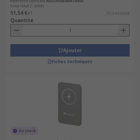
Référence fabricant
NSDURABANK10000
Sous-total (1 unité)
51,54 €
HT
51,54 €/unité
Quantité
Ajouter
Fiches techniques
En stock