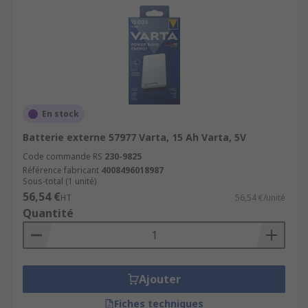
En stock
Batterie externe 57977 Varta, 15 Ah Varta, 5V
Code commande RS
230-9825
Référence fabricant
4008496018987
Sous-total (1 unité)
56,54 €
HT
56,54 €/unité
Quantité
Ajouter
Fiches techniques