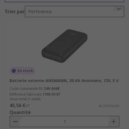
pour rester équipé et connecté.
Trier par
Pertinence
Portable et fiable, la gamme RS de batteries
externes propose des modèles capables de
prendre en charge plusieurs dispositifs, et qui
ont une gamme de capacités de charge qui
s'adaptent à vos besoins. Il existe également des
batteries externes à charge solaire, essentielles
pour les périodes prolongées en extérieurs.
En stock
Batterie externe ANSMANN, 20 Ah Ansmann, 12V, 5 V
Code commande RS
249-8448
Référence fabricant
1700-0147
Sous-total (1 unité)
45,56 €
HT
45,56 €/unité
Quantité