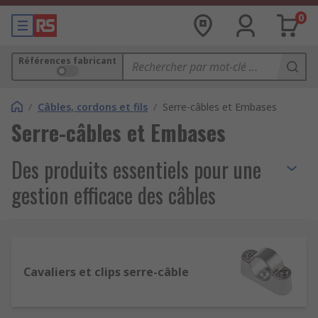
0
Références fabricant
/
Câbles, cordons et fils
/
Serre-câbles et Embases
Serre-câbles et Embases
Des produits essentiels pour une
gestion efficace des câbles
Les
serre-câbles et embases
sont des
accessoires incontournables pour organiser et
maintenir les câbles et fils en place dans des
Cavaliers et clips serre-câble
environnements industriels, électriques et
électroniques. Ces solutions assurent non
seulement un agencement soigné mais aussi la