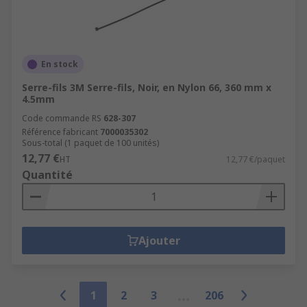
En stock
Serre-fils 3M Serre-fils, Noir, en Nylon 66, 360 mm x
4.5mm
Code commande RS
628-307
Référence fabricant
7000035302
Sous-total (1 paquet de 100 unités)
12,77 €
HT
12,77 €/paquet
Quantité
Ajouter
1
2
3
206