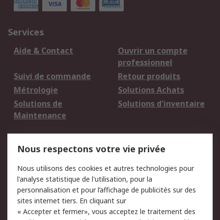
Services
Aide & Contact
Ouvrir un compte
professionnel
Suivi de commande
Retour produits
Métrologie
Solutions Achats
Solutions de
Solutions d'inventaire
Maintenance
Mentions Légales
Nous respectons votre vie privée
Conditions d'utilisation
Politique de cookies
Nous utilisons des cookies et autres technologies pour
du site
l'analyse statistique de l'utilisation, pour la
Politique de protection
Sécurité des E-mails
personnalisation et pour l’affichage de publicités sur des
des données - Mise à
sites internet tiers. En cliquant sur
jour
« Accepter et fermer», vous acceptez le traitement des