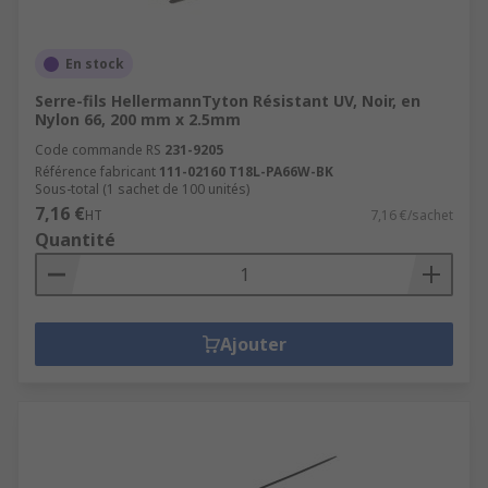
En stock
Serre-fils HellermannTyton Résistant UV, Noir, en
Nylon 66, 200 mm x 2.5mm
Code commande RS
231-9205
Référence fabricant
111-02160 T18L-PA66W-BK
Sous-total (1 sachet de 100 unités)
7,16 €
HT
7,16 €/sachet
Quantité
Ajouter