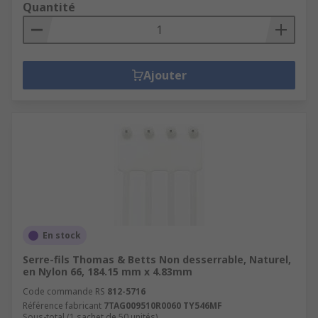
Quantité
Ajouter
En stock
Serre-fils Thomas & Betts Non desserrable, Naturel,
en Nylon 66, 184.15 mm x 4.83mm
Code commande RS
812-5716
Référence fabricant
7TAG009510R0060 TY546MF
Sous-total (1 sachet de 50 unités)