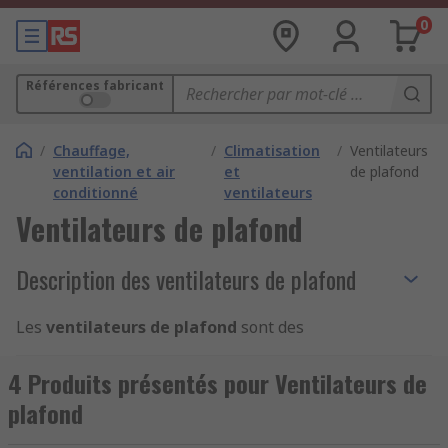
0
Références fabricant
/
Chauffage,
/
Climatisation
/
Ventilateurs
ventilation et air
et
de plafond
conditionné
ventilateurs
Ventilateurs de plafond
Description des ventilateurs de plafond
Les
ventilateurs de plafond
sont des
ventilateurs mécaniques à rotation lente.
Suspendus au plafond, ils font circuler l'air vers
4 Produits présentés pour Ventilateurs de
le bas. Ils contribuent à garder vos factures
plafond
d'énergie à un niveau bas. Certains ventilateurs
de plafond sont mieux adaptés à l'intérieur,