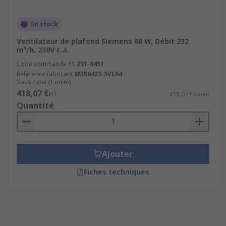
En stock
Ventilateur de plafond Siemens 68 W, Débit 232
m³/h, 230V c.a.
Code commande RS
231-8451
Référence fabricant
8MR6423-5VL64
Sous-total (1 unité)
418,07 €
HT
418,07 €/unité
Quantité
Ajouter
Fiches techniques