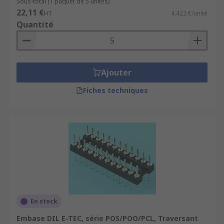
Sous-total (1 paquet de 5 unités)
22,11 €
HT
4,422 €/unité
Quantité
Ajouter
Fiches techniques
En stock
Embase DIL E-TEC, série POS/POO/PCL, Traversant