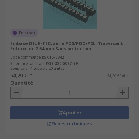
En stock
Embase DIL E-TEC, série POS/POO/PCL, Traversant
Entraxe de 2.54 mm Sans protection
Code commande RS
615-5342
Référence fabricant
POS-320-S037-99
Sous-total (1 tube de 20 unités)
64,20 €
HT
64,20 €/tube
Quantité
Ajouter
Fiches techniques