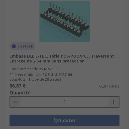
En stock
Embase DIL E-TEC, série POS/POO/PCL, Traversant
Entraxe de 2.54 mm Sans protection
Code commande RS
615-5336
Référence fabricant
POS-314-S037-99
Sous-total (1 tube de 28 unités)
66,87 €
HT
66,87 €/tube
Quantité
Ajouter