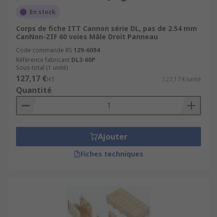
En stock
Corps de fiche ITT Cannon série DL, pas de 2.54 mm
CanNon-ZIF 60 voies Mâle Droit Panneau
Code commande RS
129-6094
Référence fabricant
DL3-60P
Sous-total (1 unité)
127,17 €
HT
127,17 €/unité
Quantité
Ajouter
Fiches techniques