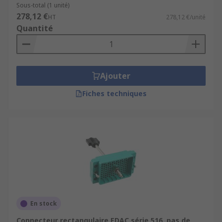
Sous-total (1 unité)
278,12 €
HT
278,12 €/unité
Quantité
Ajouter
Fiches techniques
En stock
Connecteur rectangulaire EDAC série 516, pas de