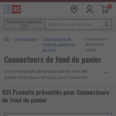
0
Références fabricant
/
Connecteurs
/
Connecteurs de
/
Connecteurs
fond de panier et
de fond de
de rack
panier
Connecteurs de fond de panier
Les connecteurs de fond de panier sont des
pièces électriques utilisées pour connecter
plusieurs cartes de circuit imprimé (CI) dans un
système informatique. Chaque broche sur chaque
931 Produits présentés pour Connecteurs
connecteur de fond de panier est liée à la même
de fond de panier
broche relative de tous les autres connecteurs
afin de former un émetteur-récepteur de bus
d'ordinateur. Les connecteurs de fond de panier