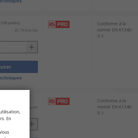
techniques
 100 unités)
Conforme à la
norme EN 61340-
81,79 €/boîte
5-1
outer
techniques
Conforme à la
norme EN 61340-
34,00 €/unité
tilisation,
5-1
rs. En
 Vous