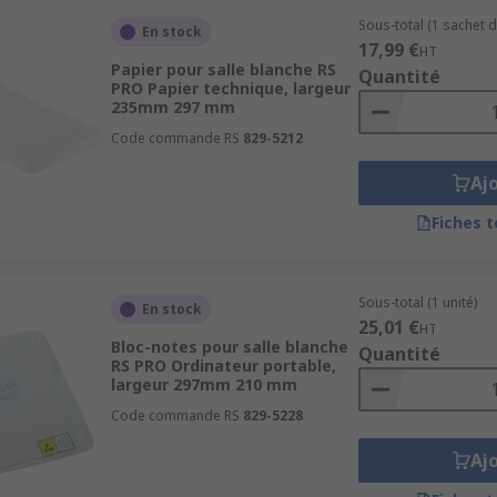
Sous-total (1 sachet d
En stock
17,99 €
HT
Papier pour salle blanche RS
Quantité
PRO Papier technique, largeur
235mm 297 mm
Code commande RS
829-5212
Aj
Fiches 
Sous-total (1 unité)
En stock
25,01 €
HT
Bloc-notes pour salle blanche
Quantité
RS PRO Ordinateur portable,
largeur 297mm 210 mm
Code commande RS
829-5228
Aj