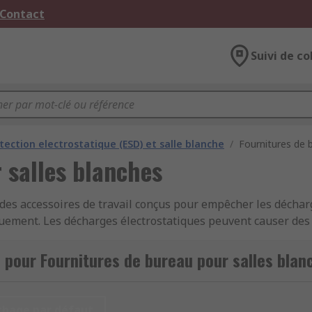
 Contact
Suivi de co
tection electrostatique (ESD) et salle blanche
/
Fournitures de 
 salles blanches
des accessoires de travail conçus pour empêcher les décharge
triquement. Les décharges électrostatiques peuvent causer de
rostatiques, tels que les
CI
(circuits imprimés).
 pour Fournitures de bureau pour salles blan
t utilisées dans les bureaux et les laboratoires. Elles son
isent principalement pour la fabrication de composants élec
 et leur contrôle sont nécessaires.
chage par défaut