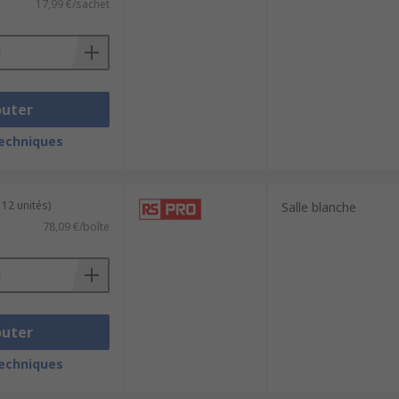
17,99 €/sachet
outer
techniques
 12 unités)
Salle blanche
78,09 €/boîte
outer
techniques