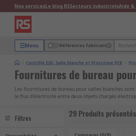
Nos services
Le blog RS
Secteurs industriels
Aide &
Menu
Références fabricant
/
Contrôle ESD, Salle blanche et Prototype PCB
/
Pro
Fournitures de bureau pour
Les fournitures de bureau pour salles blanches sont 
le flux d'électricité entre deux objets chargés élec
endommager les objets sensibles aux décharges élect
29 Produits présentés
Les fournitures pour salles blanches sont généralemen
Filtres
autres contaminants des environnements. Elles s'util
où la protection contre les décharges électrostatiques
Comparer (0/8)
Affi