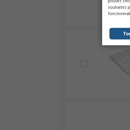
pouvez choi
souhaitez pa
fonctionnal
To