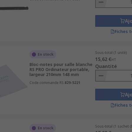
Aj
Fiches 
Sous-total (1 unité)
En stock
15,62 €
HT
Bloc-notes pour salle blanche
Quantité
RS PRO Ordinateur portable,
largeur 210mm 148 mm
Code commande RS
829-5221
Aj
Fiches 
Sous-total (1 sachet d
En stock