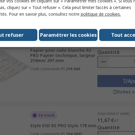
sir vos cookies en cliquant sur « Paramétrer mes cookies ». Si vous n
Aj
s, cliquez sur « Tout refuser ». Cela peut limiter l’accès à certaines
ités. Pour en savoir plus, consultez notre
politique de cookies.
Fiches 
ut refuser
Paramétrer les cookies
Tout acc
Sous-total (1 paquet 
En stock
16,84 €
HT
Papier pour salle blanche RS
Quantité
PRO Papier technique, largeur
210mm 297 mm
Code commande RS
218-666
Aj
Fiches 
Sous-total (1 unité)
En stock
11,67 €
HT
Stylo ESD RS PRO Stylo 178 mm
Quantité
Code commande RS
184-6691