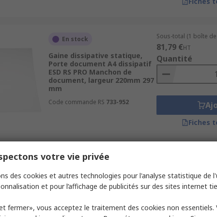
Fiches 
Sous-total (1 boîte de
En stock
81,79 €
HT
Gaine dissipative statique,
Quantité
Porte document A4 dissipatif
ESD RS PRO Manchon de
document, largeur 220mm 297
mm
Code commande RS
733-952
Aj
Fiches 
pectons votre vie privée
Sous-total (1 unité)
En stock
34,00 €
HT
ns des cookies et autres technologies pour l'analyse statistique de l'u
Bac ESD RS PRO Poubelle,
Quantité
largeur 285mm 320 mm
onnalisation et pour l’affichage de publicités sur des sites internet tie
Code commande RS
815-7006
et fermer», vous acceptez le traitement des cookies non essentiels.