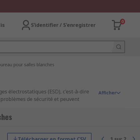
0
lis
S’identifier / S'enregistrer
bureau pour salles blanches
s électrostatiques (ESD), c'est-à-dire
Afficher
s problèmes de sécurité et peuvent
ches
t conçues pour éliminer la poussière et
troniques et dans des lieux de travail
Télécharger en format CSV
1
sur
2