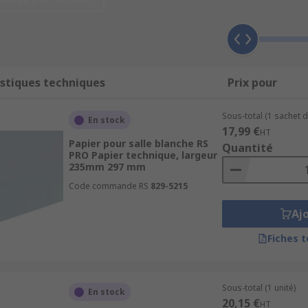
 pour salles blanches ?
et de consommables conçus pour conserver un espace libre
stiques techniques
Prix pour
atériau antistatique pour la mise au rebut en toute sécuri
Sous-total (1 sachet d
En stock
17,99 €
HT
lle blanche, conçus spécifiquement pour une utilisation da
Papier pour salle blanche RS
Quantité
PRO Papier technique, largeur
mulation de charge statique.
235mm 297 mm
ucteur. Elles sont antistatiques pour une utilisation dans 
Code commande RS
829-5215
Aj
stique durable en polypropylène antistatique. Conçues pour
Fiches 
ent produit, résistant aux produits chimiques et bénéficiant
in de nettoyer la surface des outils d'écriture pour salle bla
Sous-total (1 unité)
En stock
20,15 €
HT