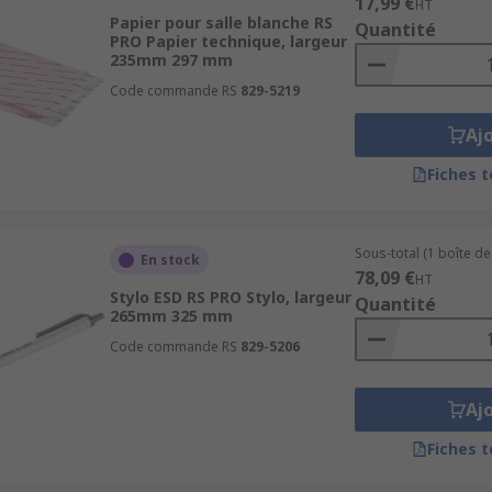
17,99 €
HT
Papier pour salle blanche RS
Quantité
PRO Papier technique, largeur
235mm 297 mm
Code commande RS
829-5219
Aj
Fiches 
Sous-total (1 boîte de
En stock
78,09 €
HT
Stylo ESD RS PRO Stylo, largeur
Quantité
265mm 325 mm
Code commande RS
829-5206
Aj
Fiches 