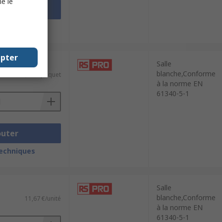
e le
outer
techniques
epter
de 250 unités)
Salle
blanche,Conforme
16,84 €/paquet
à la norme EN
61340-5-1
outer
techniques
Salle
blanche,Conforme
11,67 €/unité
à la norme EN
61340-5-1