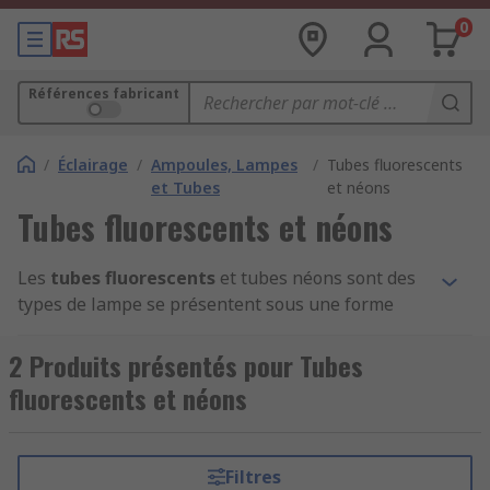
0
Références fabricant
/
Éclairage
/
Ampoules, Lampes
/
Tubes fluorescents
et Tubes
et néons
Tubes fluorescents et néons
Les
tubes fluorescents
et tubes néons sont des
types de lampe se présentent sous une forme
cylindrique. Ils sont remplis d'un gaz qui leur
permet de s'illuminer. Les premiers utilisent la
2 Produits présentés pour Tubes
fluorescence pour produire une lumière visible.
fluorescents et néons
Les seconds émettent une lumière rouge très
reconnaissable. Cependant, il arrive
fréquemment d'entendre parler des tubes
Filtres
fluorescents sous l'appellation erronée de "néon"