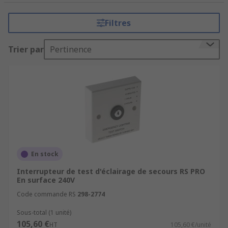
d'urgence. Notre gamme d'accessoires provient
de marques de confiance, telles que Schneider
Filtres
Electric, Knightsbridge, Philips Lighting, EMERGI-
LITE, RS Pro, et bien plus.
Trier par
Pertinence
Il existe une large gamme d'accessoires
d'éclairage d'urgence, notamment :
Panneaux d'évacuation.
Batteries.
Ampoules.
Kits de conversion d'éclairage d'urgence.
En stock
Commutateurs d'autotest.
Interrupteur de test d'éclairage de secours RS PRO
Couvercles d'unité d'éclairage.
En surface 240V
Protections de fil d'éclairage d'urgence.
Code commande RS
298-2774
Supports de montage.
Sous-total (1 unité)
105,60 €
HT
105,60 €/unité