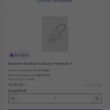
Fiches techniques
En stock
Batterie Exalium Exalium Premium 1
Code commande RS
677-086
Référence fabricant
30073374
Sous-total (1 unité)
17,07 €
HT
17,07 €/unité
Quantité