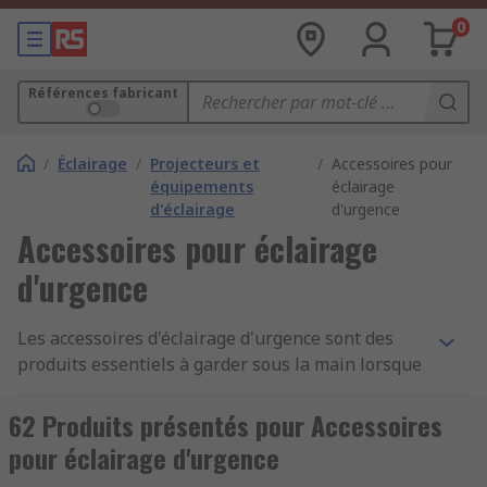
0
Références fabricant
/
Éclairage
/
Projecteurs et
/
Accessoires pour
équipements
éclairage
d'éclairage
d'urgence
Accessoires pour éclairage
d'urgence
Les accessoires d'éclairage d'urgence sont des
produits essentiels à garder sous la main lorsque
des éléments doivent être remplacés, stockés en
tant que pièces de rechange ou accessoires
62 Produits présentés pour Accessoires
utilisés pour améliorer la fonctionnalité et
pour éclairage d'urgence
prolonger la durée de vie utile des lampes