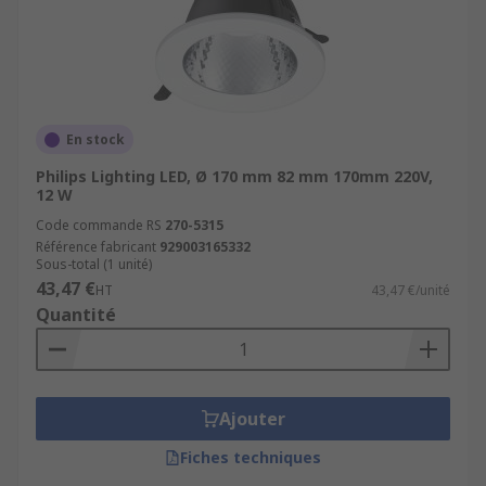
En stock
Philips Lighting LED, Ø 170 mm 82 mm 170mm 220V,
12 W
Code commande RS
270-5315
Référence fabricant
929003165332
Sous-total (1 unité)
43,47 €
HT
43,47 €/unité
Quantité
Ajouter
Fiches techniques