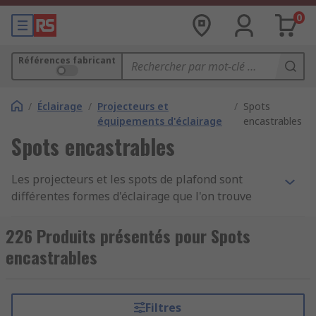
0
Références fabricant
/
Éclairage
/
Projecteurs et
/
Spots
équipements d'éclairage
encastrables
Spots encastrables
Les projecteurs et les spots de plafond sont
différentes formes d'éclairage que l'on trouve
typiquement aux plafonds. Ils sont intégrés afin
de fournir la luminosité requise pour une grande
226 Produits présentés pour Spots
variété de pièces, permettant de créer l'ambiance
encastrables
parfaite et d'améliorer votre environnement. Les
projecteurs et les spots peuvent ajouter une
touche de style et un look théâtral, transformant
Filtres
un espace moyen en un espace fantastique.