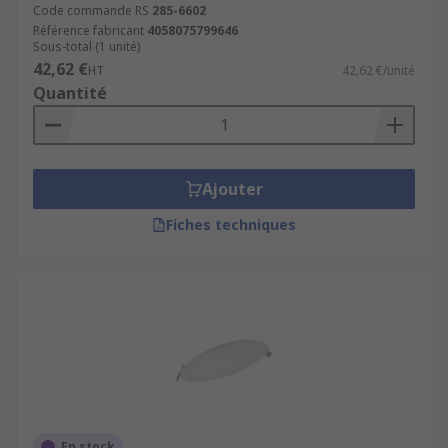
magasins, les cuisines et les salles de bains.
Code commande RS
285-6602
Créez l'espace parfait avec notre gamme de
Référence fabricant
4058075799646
Sous-total (1 unité)
projecteurs et de spots.
42,62 €
HT
42,62 €/unité
Quantité
Ajouter
Fiches techniques
En stock