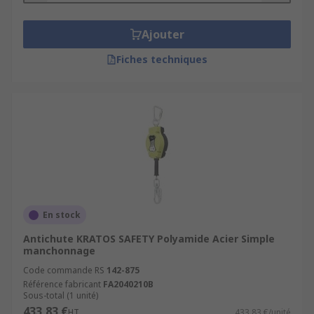
Ajouter
Fiches techniques
En stock
Antichute KRATOS SAFETY Polyamide Acier Simple
manchonnage
Code commande RS
142-875
Référence fabricant
FA2040210B
Sous-total (1 unité)
433,83 €
HT
433,83 €/unité