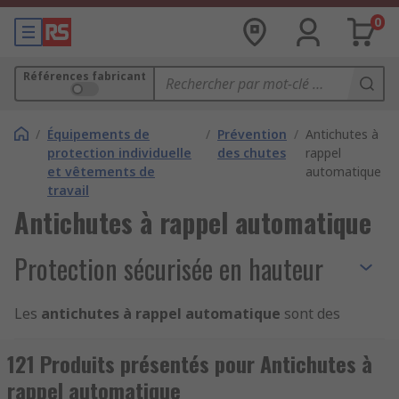
0
Références fabricant
/
Équipements de
/
Prévention
/
Antichutes à
protection individuelle
des chutes
rappel
et vêtements de
automatique
travail
Antichutes à rappel automatique
Protection sécurisée en hauteur
Les
antichutes à rappel automatique
sont des
équipements de
dispositifs anti-chute
essentiels pour garantir la protection de vos
121 Produits présentés pour Antichutes à
équipes lors des
travaux en hauteur
. Ces
rappel automatique