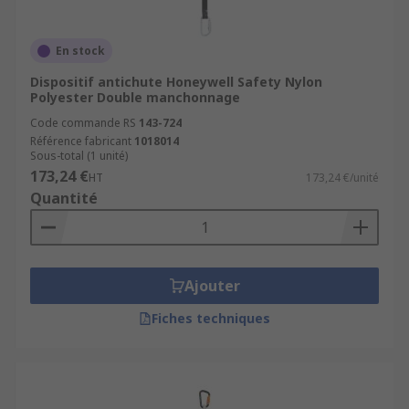
En stock
Dispositif antichute Honeywell Safety Nylon
Polyester Double manchonnage
Code commande RS
143-724
Référence fabricant
1018014
Sous-total (1 unité)
173,24 €
HT
173,24 €/unité
Quantité
Ajouter
Fiches techniques