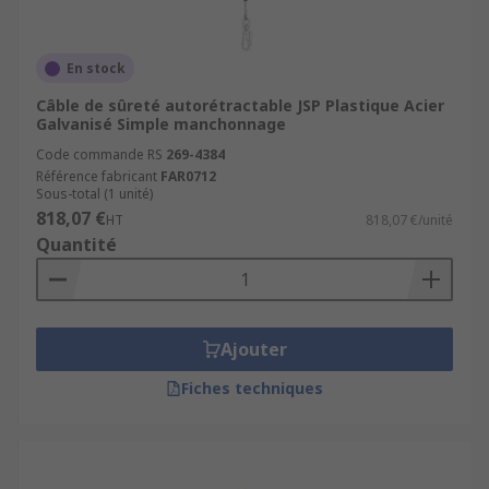
En stock
Câble de sûreté autorétractable JSP Plastique Acier
Galvanisé Simple manchonnage
Code commande RS
269-4384
Référence fabricant
FAR0712
Sous-total (1 unité)
818,07 €
HT
818,07 €/unité
Quantité
Ajouter
Fiches techniques