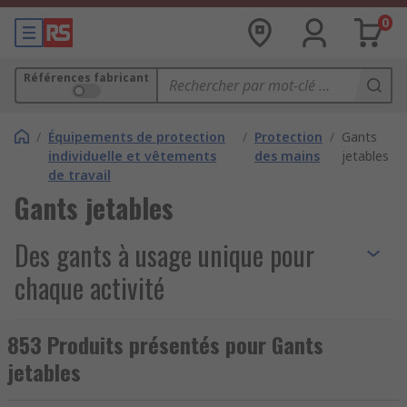
0
Références fabricant
/
Équipements de protection
/
Protection
/
Gants
individuelle et vêtements
des mains
jetables
de travail
Gants jetables
Des gants à usage unique pour
chaque activité
Besoin de gants jetables fiables pour assurer
853 Produits présentés pour Gants
hygiène et sécurité au travail ?
RS
met à votre
jetables
disposition une sélection complète de gants à
usage unique, conçus pour les secteurs médical,