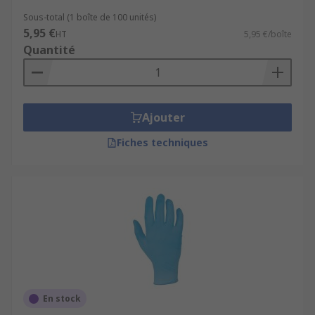
Avec
RS
, vous gagnez du temps et équipez vos
équipes avec des gants jetables professionnels
Sous-total (1 boîte de 100 unités)
5,95 €
de qualité. Notre stock disponible
HT
5,95 €/boîte
Quantité
immédiatement, associé à une livraison rapide et
offerte dès 50€ HT, vous garantit un
approvisionnement sans rupture.
Commandez dès aujourd’hui vos gants jetables et
Ajouter
protégez efficacement vos collaborateurs au
Fiches techniques
meilleur prix.
Pour une utilisation plus pratique et hygiénique
de vos gants à usage unique, équipez vos postes
de travail avec nos
distributeurs de gants
professionnels
, conçus pour garantir un accès
rapide et limiter les contaminations croisées.
Avant de faire votre choix, consultez également
notre article
Guide complet pour bien choisir
En stock
ses gants de protection
, afin d’identifier le