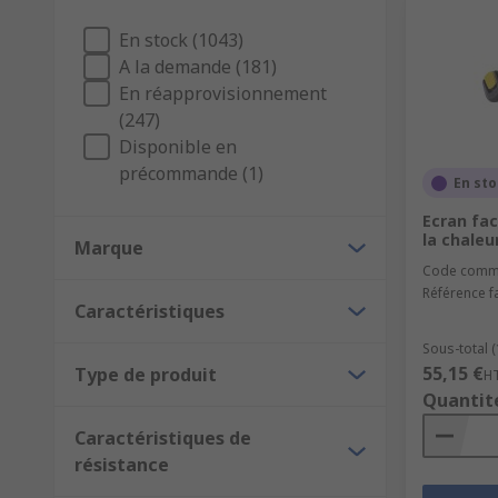
Liens utiles :
En stock (1043)
A la demande (181)
Découvrez nos
protections respiratoires
En réapprovisionnement
Parcourez nos
casques de chantier
(247)
Disponible en
Complétez votre EPI avec nos
gants de manute
précommande (1)
En st
Vous voulez en savoir plus ?
Ecran fac
la chaleu
Marque
Pour aller plus loin dans le choix de vos équipements,
Code comm
lunettes de sécurité
.
Référence f
Caractéristiques
Sous-total (
55,15 €
Type de produit
H
Quantit
Caractéristiques de
résistance