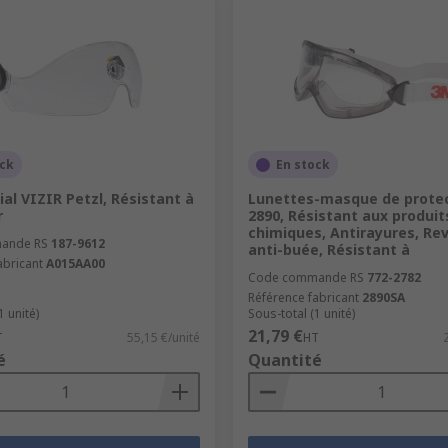
ntion
ock
En stock
ial VIZIR Petzl, Résistant à
Lunettes-masque de prote
r
2890, Résistant aux produit
 consultez nos articles dédiés à la
protection des yeux
et à
chimiques, Antirayures, R
ande RS
187-9612
anti-buée, Résistant à
abricant
A015AA00
Code commande RS
772-2782
Référence fabricant
2890SA
1 unité)
Sous-total (1 unité)
21,79 €
T
55,15 €/unité
HT
é
Quantité