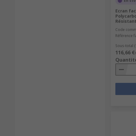
En st
Ecran faci
Polycarbo
Résistant
Code comm
Référence f
Sous-total (
116,66 €
Quantit