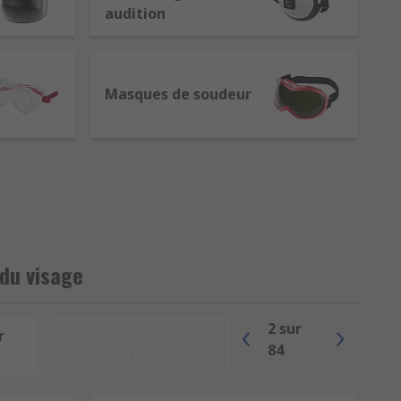
audition
UV.
 les particules.
Masques de soudeur
 du visage
2
sur
r
Affichage par
84
tissant confort, résistance et conformité
défaut