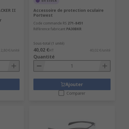
En stock
ACKER II
Accessoire de protection oculaire
Portwest
r
Code commande RS
271-8451
Référence fabricant
PA30BKR
Sous-total (1 unité)
40,02 €
12,80 €/unité
HT
40,02 €/unité
Quantité
Ajouter
Comparer