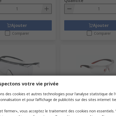
é
Quantité
Ajouter
Ajouter
Comparer
Comparer
pectons votre vie privée
ock
En stock
ns des cookies et autres technologies pour l'analyse statistique de l'u
es super f OTG uvex,
Lunettes de protection IRI-
onnalisation et pour l’affichage de publicités sur des sites internet tie
 aux produits chimiques,
Safety, Résistant aux rayur
s, Clair Noir, Clair
Antibuée, Clair Polycarbon
et fermer», vous acceptez le traitement des cookies non essentiels.
Code commande RS
794-8665