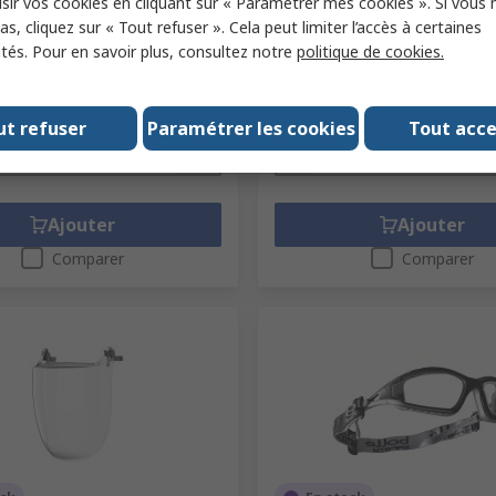
sir vos cookies en cliquant sur « Paramétrer mes cookies ». Si vous n
ande RS
195-1551
Référence fabricant
IRIDPSI2.5
s, cliquez sur « Tout refuser ». Cela peut limiter l’accès à certaines
abricant
9169585
ités. Pour en savoir plus, consultez notre
politique de cookies.
1 unité)
Sous-total (1 unité)
12,01 €
T
15,03 €/unité
HT
é
Quantité
ut refuser
Paramétrer les cookies
Tout acc
Ajouter
Ajouter
Comparer
Comparer