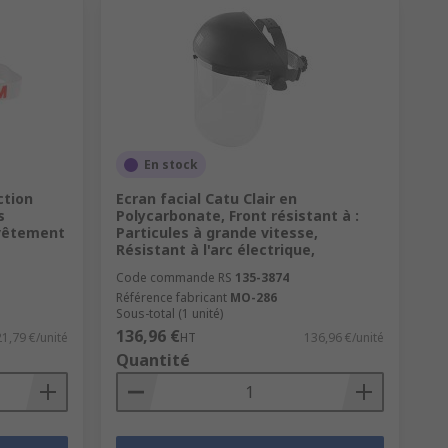
En stock
ction
Ecran facial Catu Clair en
s
Polycarbonate, Front résistant à :
 la
norme EN ISO 16321-1 pour les
evêtement
Particules à grande vitesse,
Résistant à l'arc électrique,
Code commande RS
135-3874
Référence fabricant
MO-286
Sous-total (1 unité)
136,96 €
21,79 €/unité
HT
136,96 €/unité
Quantité