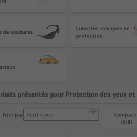
ure
ité
: contre les chocs, poussières et rayonnements laser ou 
our protéger le visage contre les éclaboussures chimiques et
Lunettes-masques de
s adaptés pour le soudage et la chaleur.
s de soudures
protection
pour une sécurité complète.
aciaux
 EPI
pécifiques
duits présentés pour Protection des yeux et
Trier par
Pertinence
Compare
M
,
RILEY
,
UVEX
,
JSP
,
Delta Plus
,
Honeywell Safety
, garan
(0/8)