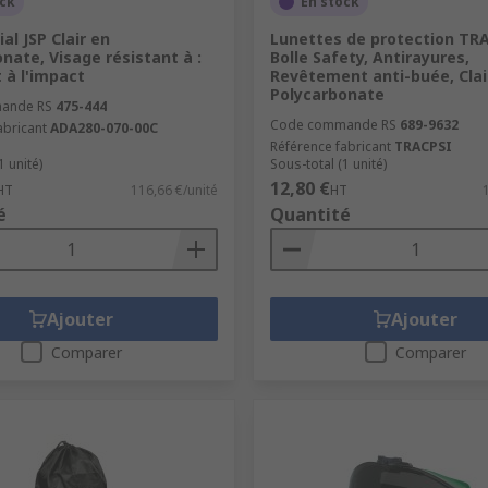
ock
En stock
al JSP Clair en
Lunettes de protection TR
nate, Visage résistant à :
Bolle Safety, Antirayures,
 à l'impact
Revêtement anti-buée, Clai
Polycarbonate
ande RS
475-444
Code commande RS
689-9632
abricant
ADA280-070-00C
Référence fabricant
TRACPSI
1 unité)
Sous-total (1 unité)
12,80 €
HT
116,66 €/unité
HT
é
Quantité
Ajouter
Ajouter
Comparer
Comparer