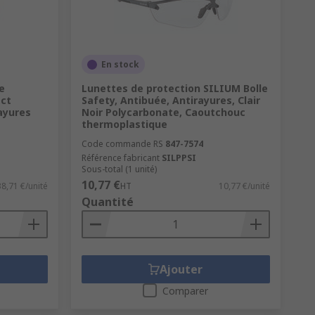
En stock
e
Lunettes de protection SILIUM Bolle
ect
Safety, Antibuée, Antirayures, Clair
ayures
Noir Polycarbonate, Caoutchouc
thermoplastique
Code commande RS
847-7574
Référence fabricant
SILPPSI
Sous-total (1 unité)
10,77 €
38,71 €/unité
HT
10,77 €/unité
Quantité
Ajouter
Comparer