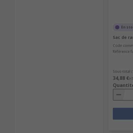
En st
Sac de r
Code comm
Référence f
Sous-total (
34,88 €
H
Quantit