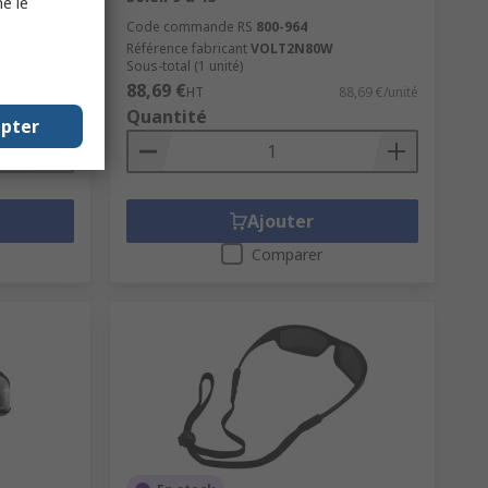
e le
Code commande RS
800-964
Référence fabricant
VOLT2N80W
Sous-total (1 unité)
88,69 €
12,01 €/unité
HT
88,69 €/unité
Quantité
epter
Ajouter
Comparer