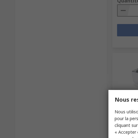
Quantit
Nous res
En st
Nous utiliso
Surlunett
pour la pers
Résistant
cliquant sur
Antirayure
« Accepter 
Plastique