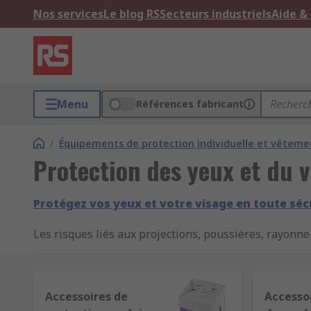
Nos services
Le blog RS
Secteurs industriels
Aide &
Menu
Références fabricant
/
Équipements de protection individuelle et vêtemen
Protection des yeux et du 
Protégez vos yeux et votre visage en toute séc
Les risques liés aux projections, poussières, rayon
fiables
. RS vous propose une gamme complète :
lune
soudeur
, conformes aux normes pour l’industrie, le 
Nos solutions pour chaque besoi
Accessoires de
Accesso