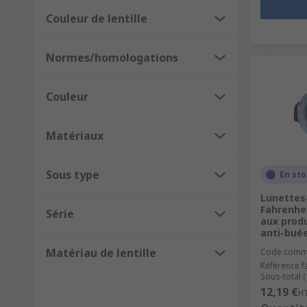
Couleur de lentille
Normes/homologations
Couleur
Matériaux
Sous type
En st
Lunettes
Fahrenhei
Série
aux prod
anti-buée
Matériau de lentille
Code comm
Référence f
Sous-total (
12,19 €
H