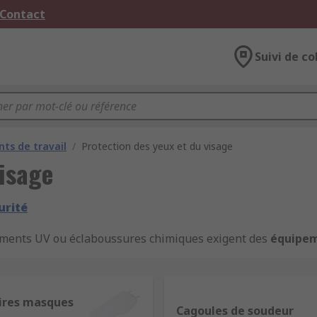
 Contact
Suivi de co
ts de travail
/
Protection des yeux et du visage
visage
urité
nements UV ou éclaboussures chimiques exigent des
équipem
ttes de protection
,
lunettes de sécurité
,
masques de so
BTP et la maintenance.
n
ires masques
Cagoules de soudeur