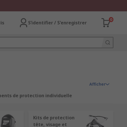
0
lis
S’identifier / S'enregistrer
Afficher
ents de protection individuelle
udeur
,
écrans faciaux
et
cagoules de
Kits de protection
tête, visage et