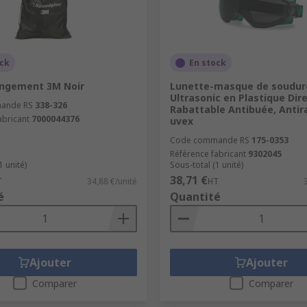
ock
En stock
angement 3M Noir
Lunette-masque de soudur
Ultrasonic en Plastique Dir
ande RS
338-326
Rabattable Antibuée, Antir
abricant
7000044376
uvex
Code commande RS
175-0353
Référence fabricant
9302045
1 unité)
Sous-total (1 unité)
38,71 €
T
34,88 €/unité
HT
é
Quantité
Ajouter
Ajouter
Comparer
Comparer