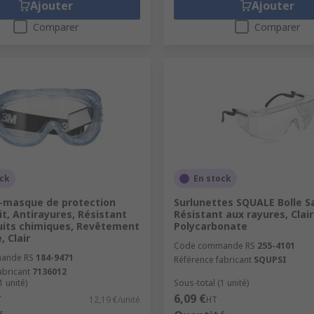
Ajouter
Ajouter
Comparer
Comparer
ock
En stock
-masque de protection
Surlunettes SQUALE Bolle S
t, Antirayures, Résistant
Résistant aux rayures, Clair
uits chimiques, Revêtement
Polycarbonate
, Clair
Code commande RS
255-4101
ande RS
184-9471
Référence fabricant
SQUPSI
abricant
7136012
1 unité)
Sous-total (1 unité)
6,09 €
T
12,19 €/unité
HT