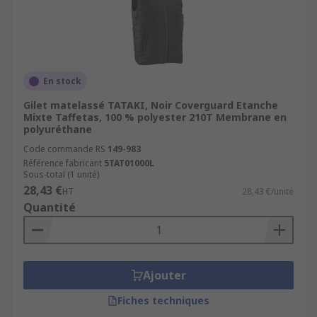
En stock
Gilet matelassé TATAKI, Noir Coverguard Etanche
Mixte Taffetas, 100 % polyester 210T Membrane en
polyuréthane
Code commande RS
149-983
Référence fabricant
5TAT01000L
Sous-total (1 unité)
28,43 €
HT
28,43 €/unité
Quantité
Ajouter
Fiches techniques