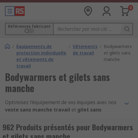
0
Références fabricant
/
Équipements de
/
Vêtements
/
Bodywarmers
protection individuelle
de travail
et gilets sans
et vêtements de
manche
travail
Bodywarmers et gilets sans
manche
Optimisez l’équipement de vos équipes avec nos
veste sans manche travail
et
gilet sans
manche de travail
. Chaud,
léger
et pratique,
chaque
bodywarmer
ou
doudoune de travail
962 Produits présentés pour Bodywarmers
sans manche
garantit mobilité et protection sur
et gilets sans manche