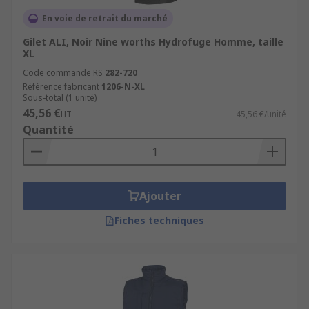
pieds
.
En voie de retrait du marché
Gilet ALI, Noir Nine worths Hydrofuge Homme, taille
Renforcez l’équipement de vos équipes en
XL
complétant vos achats avec nos catégories
Code commande RS
282-720
essentielles :
Vêtements de travail
,
Référence fabricant
1206-N-XL
Pantalons
de travail
, pour constituer la base et
Sous-total (1 unité)
les
Vêtements haute visibilité
pour la sécurité
45,56 €
HT
45,56 €/unité
sur site.
Quantité
Ajouter
Fiches techniques