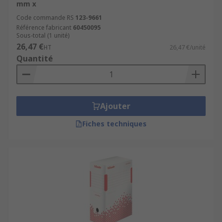
mm x
Code commande RS
123-9661
Référence fabricant
60450095
Sous-total (1 unité)
26,47 €
HT
26,47 €/unité
Quantité
Ajouter
Fiches techniques