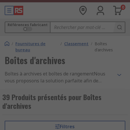
0
Références fabricant
/
Fournitures de
/
Classement
/
Boîtes
bureau
d'archives
Boîtes d'archives
Boîtes à archives et boîtes de rangementNous
vous proposons la solution parfaite afin de
garder vos documents organisés. Les boîtes à
archives et boîtes de rangement facilitent le
39 Produits présentés pour Boîtes
classement et le stockage grâce à un étiquetage
d'archives
clair pour garantir que tous les documents sont
conservés dans le bon ordre et en
sécurité.Pourquoi acheter ces boîtes ?Les boîtes à
Filtres
archives et boîtes de rangement sont conçues