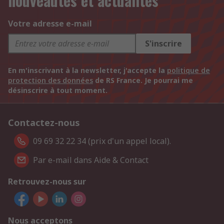
nouveautés et actualités
Votre adresse e-mail
S'inscrire
En m'inscrivant à la newsletter, j'accepte la
politique de
protection des données
de RS France. Je pourrai me
désinscrire à tout moment.
Contactez-nous
09 69 32 22 34 (prix d'un appel local).
Par e-mail dans Aide & Contact
Retrouvez-nous sur
Nous acceptons