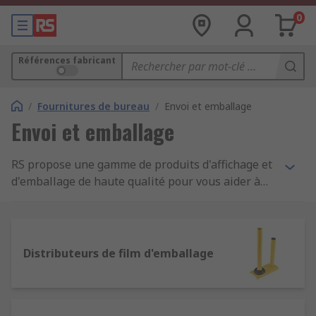
0
Références fabricant
/
Fournitures de bureau
/
Envoi et emballage
Envoi et emballage
RS propose une gamme de produits d'affichage et
d'emballage de haute qualité pour vous aider à
emballer et à préparer vos produits pour
l'affichage. Notre offre de produits va des simples
enveloppes aux équipements conçus pour
l'emballage d'articles plus grands et plus
Distributeurs de film d'emballage
volumineux, tels que les thermosoudeuses, les
films pour palettes et les kits de cerclage.