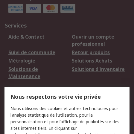
Services
Aide & Contact
Ouvrir un compte
professionnel
Suivi de commande
Retour produits
Métrologie
Solutions Achats
Solutions de
Solutions d'inventaire
Maintenance
Mentions Légales
Nous respectons votre vie privée
Conditions d'utilisation
Politique de cookies
Nous utilisons des cookies et autres technologies pour
du site
l'analyse statistique de l'utilisation, pour la
Politique de protection
Sécurité des E-mails
personnalisation et pour l’affichage de publicités sur des
des données - Mise à
sites internet tiers. En cliquant sur
jour