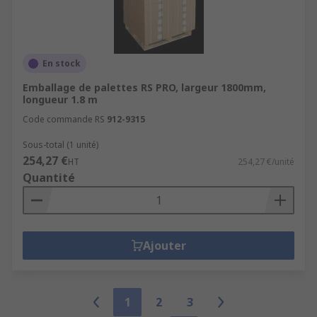
En stock
Emballage de palettes RS PRO, largeur 1800mm,
longueur 1.8 m
Code commande RS
912-9315
Sous-total (1 unité)
254,27 €
HT
254,27 €/unité
Quantité
Ajouter
1
2
3