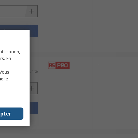
outer
techniques
tilisation,
rs. En
-
412,60 €/unité
 Vous
e le
outer
epter
techniques