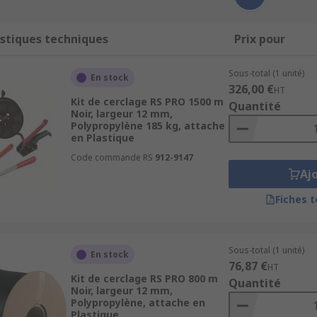
stiques techniques
Prix pour
Sous-total (1 unité)
En stock
326,00 €
HT
Kit de cerclage RS PRO 1500 m
Quantité
Noir, largeur 12 mm,
Polypropylène 185 kg, attache
en Plastique
Code commande RS
912-9147
Aj
Fiches 
Sous-total (1 unité)
En stock
76,87 €
HT
Kit de cerclage RS PRO 800 m
Quantité
Noir, largeur 12 mm,
Polypropylène, attache en
Plastique