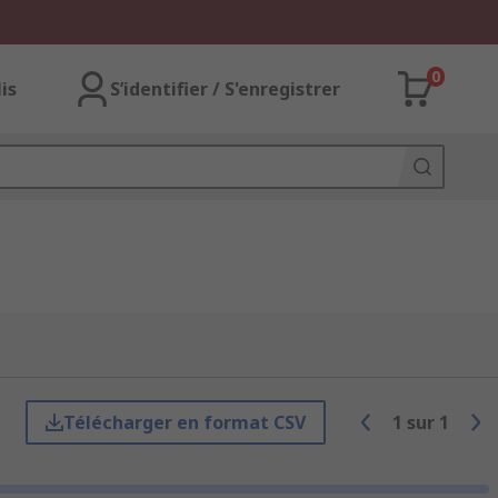
0
lis
S’identifier / S'enregistrer
Télécharger en format CSV
1
sur
1