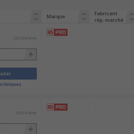
Fabricant
Marque
rép. marché
-
326,00 €/unité
outer
techniques
-
76,87 €/unité