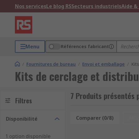
Nos services
Le blog RS
Secteurs industriels
Aide &
Menu
Références fabricant
/
Fournitures de bureau
/
Envoi et emballage
/
Kit
Kits de cerclage et distrib
7 Produits présentés p
Filtres
Comparer (0/8)
Affi
Disponibilité
1 option disponible