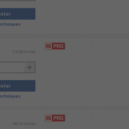
outer
techniques
-
520,88 €/unité
outer
techniques
-
495,56 €/unité