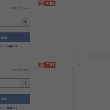
-
200,82 €/unité
outer
techniques
-
90,84 €/unité
outer
techniques