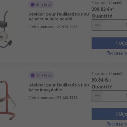
Sous-total (1 unité)
En stock
200,82 €
HT
Dévidoir pour feuillard RS PRO
Quantité
Acier tubulaire soudé
Code commande RS
912-9093
Aj
Fiches 
Sous-total (1 unité)
En stock
90,84 €
HT
Dévidoir pour feuillard RS PRO
Quantité
Acier inoxydable
Code commande RS
183-5756
Aj
Fiches 