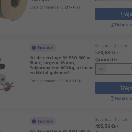
Code commande RS
211-7677
Aj
Fiches 
Sous-total (1 unité)
En stock
520,88 €
HT
Kit de cerclage RS PRO 600 m
Quantité
Blanc, largeur 16 mm,
Polypropylène 600 kg, attache
en Métal galvanisé
Code commande RS
912-9194
Aj
Fiches 
Sous-total (1 unité)
En stock
495,56 €
HT
Kit de cerclage RS PRO 500 m