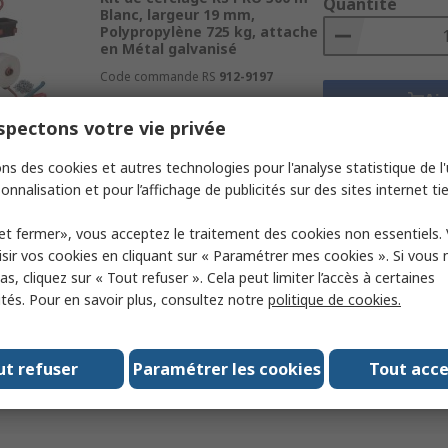
Quantité
Blanc, largeur 19 mm,
Polypropylène 725 kg, attache
en Métal galvanisé
Code commande RS
912-9197
Aj
pectons votre vie privée
Fiches 
ns des cookies et autres technologies pour l'analyse statistique de l'u
onnalisation et pour l’affichage de publicités sur des sites internet tie
Sous-total (1 unité)
En stock
412,60 €
HT
et fermer», vous acceptez le traitement des cookies non essentiels.
Kit de cerclage RS PRO 1500 m
Quantité
sir vos cookies en cliquant sur « Paramétrer mes cookies ». Si vous n
Noir, largeur 12 mm,
s, cliquez sur « Tout refuser ». Cela peut limiter l’accès à certaines
Polypropylène 300 kg, attache
en Plastique
ités. Pour en savoir plus, consultez notre
politique de cookies.
Code commande RS
912-9144
Aj
ut refuser
Paramétrer les cookies
Tout acc
Fiches 