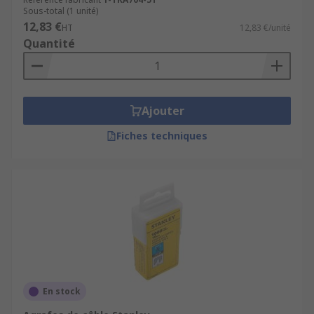
Sous-total (1 unité)
Agrafes de Tapisserie :
Ces agrafes plus
12,83 €
HT
12,83 €/unité
longues et robustes sont utilisées pour la
Quantité
fixation de tissus, de tapisseries et de
matériaux similaires.
La longueur des agrafes dépend de la taille de
Ajouter
l'agrafeuse et du type de documents ou de
matériaux que vous avez l'intention de fixer. Il est
Fiches techniques
essentiel de choisir la longueur d'agrafes
appropriée pour obtenir une fixation solide et
efficace.
Les agrafes sont vendues dans des boîtes de 1000
agrafes / 2000/2500/5000
En stock