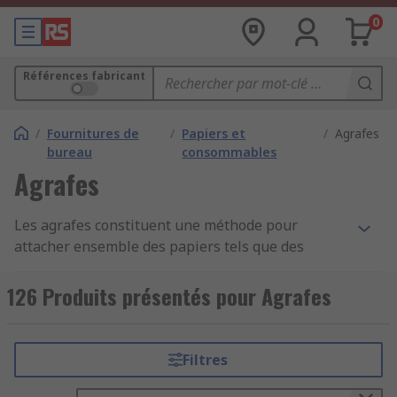
0
Références fabricant
/
Fournitures de
/
Papiers et
/
Agrafes
bureau
consommables
Agrafes
Les agrafes constituent une méthode pour
attacher ensemble des papiers tels que des
lettres, des documents ou de la papeterie. Les
agrafes représentent un excellent moyen pour
126 Produits présentés pour Agrafes
conserver vos documents importants groupés, et
sont largement utilisées dans les bureaux et les
petites entreprises.
Filtres
Qu'est-ce qu'une agrafe ?