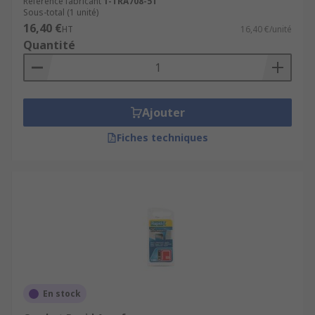
Référence fabricant
1-TRA708-5T
Sous-total (1 unité)
16,40 €
HT
16,40 €/unité
Quantité
Ajouter
Fiches techniques
En stock