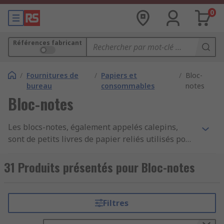
0
Références fabricant
/
Fournitures de
/
Papiers et
/
Bloc-
bureau
consommables
notes
Bloc-notes
Les blocs-notes, également appelés calepins,
sont de petits livres de papier reliés utilisés pour
écrire, prendre des notes ou dessiner. Les pages
sont généralement vides ou à lignes. Les pages à
31 Produits présentés pour Bloc-notes
lignes sont imprimées avec des lignes
horizontales pour faciliter l'écriture manuscrite.
Les blocs-notes sont parfois dotés d'une
Filtres
couverture extérieure pour protéger les pages.
Cette couverture est soit fabriquée en papier